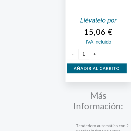
Llévatelo por
15,06
€
IVA incluido
Tendedero
-
+
2
cuerdas
AÑADIR AL CARRITO
extensible
cantidad
Más
Información:
Tendedero automático con 2
cuerdas independientes