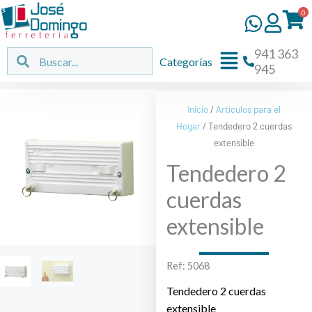
Ir
0
al
contenido
941 363
Flyout
Buscar
Buscar
Categorías
945
Menu
Inicio
/
Artículos para el
Hogar
/ Tendedero 2 cuerdas
extensible
Tendedero 2
cuerdas
extensible
Ref: 5068
Tendedero 2 cuerdas
extensible