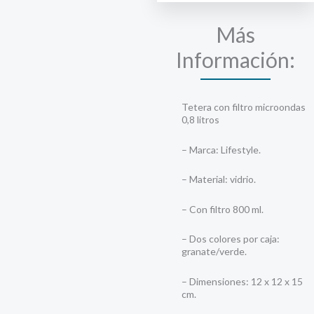
Filtro
o
Más
Infusor
Información:
cantidad
Tetera con filtro microondas
0,8 litros
– Marca: Lifestyle.
– Material: vidrio.
– Con filtro 800 ml.
– Dos colores por caja:
granate/verde.
– Dimensiones: 12 x 12 x 15
cm.