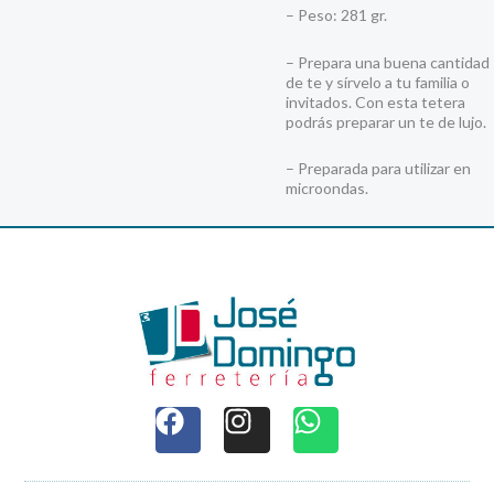
– Peso: 281 gr.
– Prepara una buena cantidad
de te y sírvelo a tu familia o
invitados. Con esta tetera
podrás preparar un te de lujo.
– Preparada para utilizar en
microondas.
F
I
W
a
n
h
c
s
a
e
t
t