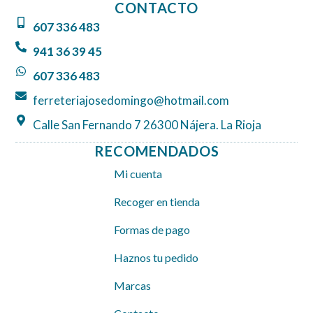
CONTACTO
b
a
s
607 336 483
o
g
a
o
r
p
941 36 39 45
k
a
p
607 336 483
m
ferreteriajosedomingo@hotmail.com
Calle San Fernando 7 26300 Nájera. La Rioja
RECOMENDADOS
Mi cuenta
Recoger en tienda
Formas de pago
Haznos tu pedido
Marcas