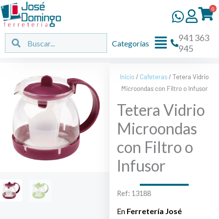
Ir
0
al
contenido
941 363
Flyout
Buscar
Buscar
Categorías
945
Menu
Inicio
/
Cafeteras
/ Tetera Vidrio
Microondas con Filtro o Infusor
Tetera Vidrio
Microondas
con Filtro o
Infusor
Ref: 13188
En
Ferretería José