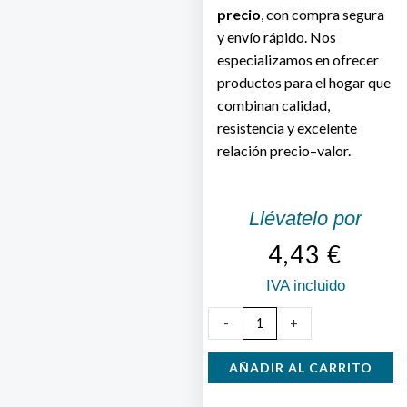
precio
, con compra segura
y envío rápido. Nos
especializamos en ofrecer
productos para el hogar que
combinan calidad,
resistencia y excelente
relación precio–valor.
Llévatelo por
4,43
€
IVA incluido
Tetera
-
+
Vidrio
Microondas
AÑADIR AL CARRITO
con