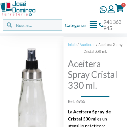
Ir
0
al
contenido
941 363
Flyout
Buscar
Buscar
Categorías
945
Menu
Inicio
/
Aceiteras
/ Aceitera Spray
Cristal 330 ml.
Aceitera
Spray Cristal
330 ml.
Ref: 6955
La
Aceitera Spray de
Cristal 330 ml
es un
utensilio práctico y