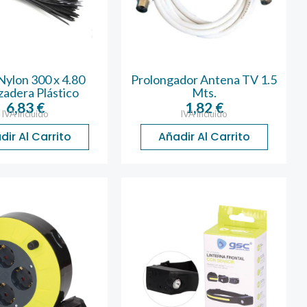
Nylon 300 x 4.80
Prolongador Antena TV 1.5
adera Plástico
Mts.
6,83
€
1,82
€
IVA incluido
IVA incluido
dir Al Carrito
Añadir Al Carrito