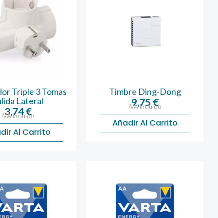
or Triple 3 Tomas
Timbre Ding-Dong
lida Lateral
9,75
€
IVA incluido
3,74
€
IVA incluido
Añadir Al Carrito
dir Al Carrito