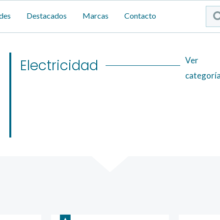
Sea
des
Destacados
Marcas
Contacto
...
Flyout
Ver
Electricidad
categorí
Menu