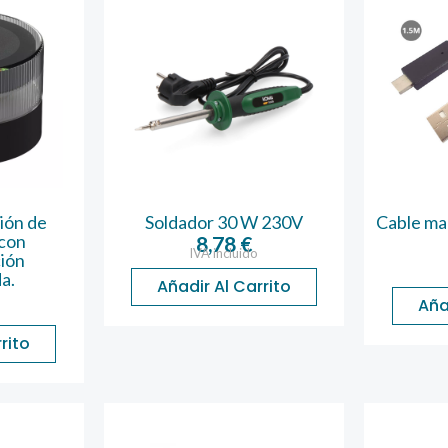
ción de
Soldador 30 W 230V
Cable ma
con
8,78
€
IVA incluido
ción
a.
Añadir Al Carrito
Aña
rito