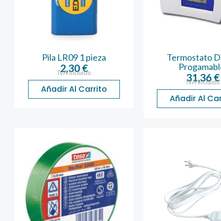
Pila LR09 1 pieza
Termostato Di
Progamabl
2,30
€
IVA incluido
31,36
€
IVA incluido
Añadir Al Carrito
Añadir Al Car