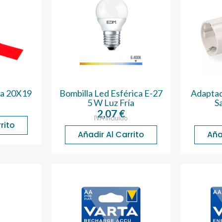
ja 20X19
Bombilla Led Esférica E-27
Adaptad
5 W Luz Fría
Sa
2,07
€
IVA incluido
rito
Añadir Al Carrito
Aña