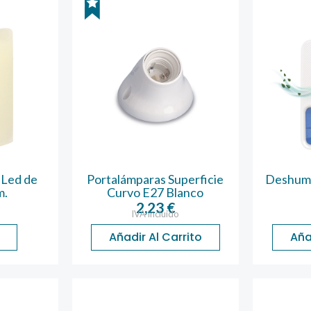
 Led de
Portalámparas Superficie
Deshumi
m.
Curvo E27 Blanco
2,23
€
IVA incluido
Añadir Al Carrito
Aña