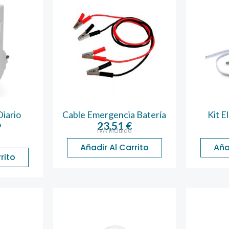
iario
Cable Emergencia Batería
Kit E
o
23,51
€
IVA incluido
Añadir Al Carrito
Aña
rito