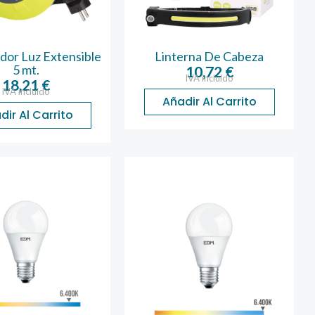
dor Luz Extensible
Linterna De Cabeza
5 mt.
10,72
€
IVA incluido
18,21
€
IVA incluido
Añadir Al Carrito
dir Al Carrito