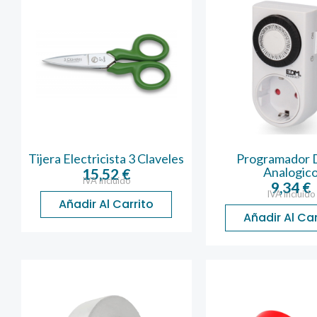
Tijera Electricista 3 Claveles
Programador D
Analogic
15,52
€
IVA incluido
9,34
€
IVA incluido
Añadir Al Carrito
Añadir Al Car