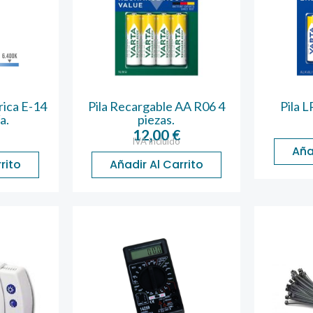
rica E-14
Pila Recargable AA R06 4
Pila 
a.
piezas.
12,00
€
IVA incluido
Aña
rito
Añadir Al Carrito