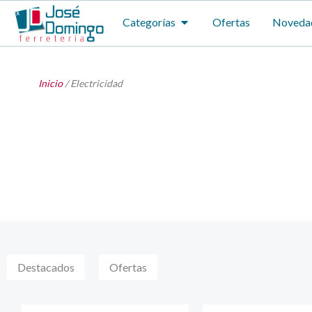
Ir
ABRIR CATEGORÍAS
Categorías
Ofertas
Noveda
al
contenido
Inicio
/ Electricidad
Destacados
Ofertas