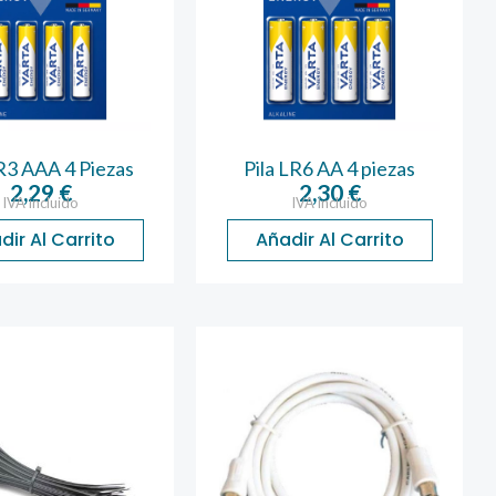
LR3 AAA 4 Piezas
Pila LR6 AA 4 piezas
2,29
€
2,30
€
IVA incluido
IVA incluido
dir Al Carrito
Añadir Al Carrito