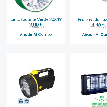
Cinta Aislante Verde 20X19
Prolongador luz
2,00
€
4,36
€
IVA incluido
IVA incluido
Añadir Al Carrito
Añadir Al Car