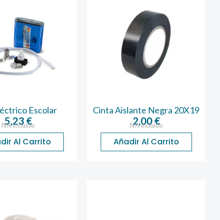
léctrico Escolar
Cinta Aislante Negra 20X19
5,23
€
2,00
€
IVA incluido
IVA incluido
dir Al Carrito
Añadir Al Carrito