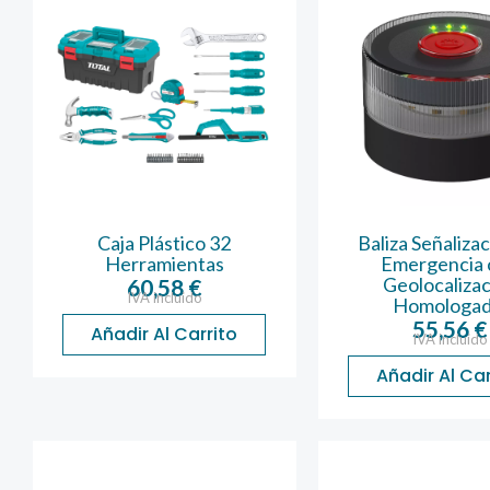
Caja Plástico 32
Baliza Señaliza
Herramientas
Emergencia 
Geolocaliza
60,58
€
IVA incluido
Homologad
55,56
€
Añadir Al Carrito
IVA incluido
Añadir Al Car