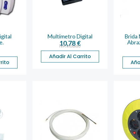
gital
Multímetro Digital
Brida 
e.
Abraz
10,78
€
IVA incluido
Añadir Al Carrito
rito
Aña