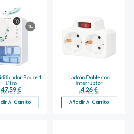
dificador Boure 1
Ladrón Doble con
Litro
Interruptor
47,59
€
4,26
€
IVA incluido
IVA incluido
dir Al Carrito
Añadir Al Carrito