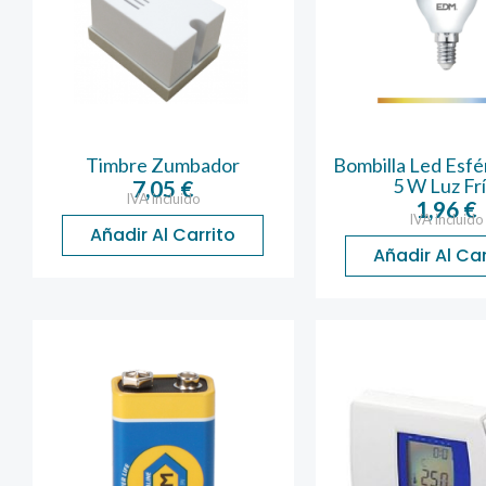
Timbre Zumbador
Bombilla Led Esfé
5 W Luz Frí
7,05
€
IVA incluido
1,96
€
IVA incluido
Añadir Al Carrito
Añadir Al Car