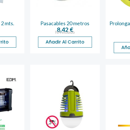
 2 mts.
Pasacables 20 metros
Prolonga
8,42
€
IVA incluido
rito
Añadir Al Carrito
Aña