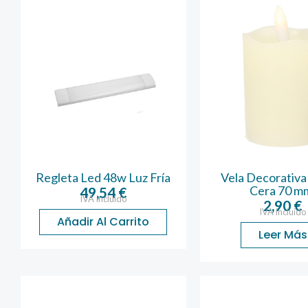
Regleta Led 48w Luz Fría
Vela Decorativa
Cera 70 m
49,54
€
IVA incluido
2,90
€
IVA incluido
Añadir Al Carrito
Leer Más