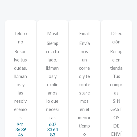
Teléfo
Movil
Email
Direc
no
ción
Siemp
Envía
Resue
re a tu
nos
Recog
lve tus
lado,
un
e en
dudas,
lláman
corre
tienda
lláman
os y
o y te
Tus
os y
explíc
conte
compr
las
anos
stare
as
resolv
lo que
mos
SIN
eremo
necesi
en el
GAST
s
tas
menor
OS
941
607
tiemp
DE
36 39
33 64
o
ENVÍ
45
83