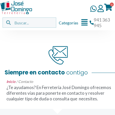
Ir
0
al
contenido
941 363
Flyout
Buscar
Buscar
Categorías
945
Menu
Siempre en contacto
contigo
Inicio
/ Contacto
¿Te ayudamos? En Ferretería José Domingo ofrecemos
diferentes vías para ponerte en contacto y resolver
cualquier tipo de duda o consulta que necesites.