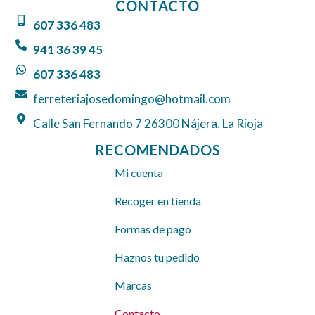
CONTACTO
b
a
s
607 336 483
o
g
a
o
r
p
941 36 39 45
k
a
p
607 336 483
m
ferreteriajosedomingo@hotmail.com
Calle San Fernando 7 26300 Nájera. La Rioja
RECOMENDADOS
Mi cuenta
Recoger en tienda
Formas de pago
Haznos tu pedido
Marcas
Contacto