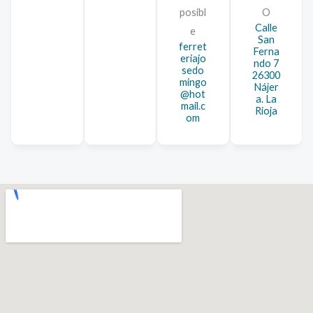
posibl
O
Calle
e
San
ferret
Ferna
eriajo
ndo 7
sedo
26300
mingo
Nájer
@hot
a. La
mail.c
Rioja
om