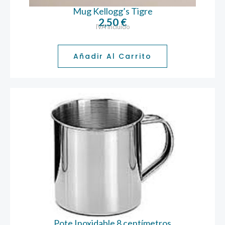
Mug Kellogg’s Tigre
2,50
€
IVA incluido
Añadir Al Carrito
Pote Inoxidable 8 centímetros