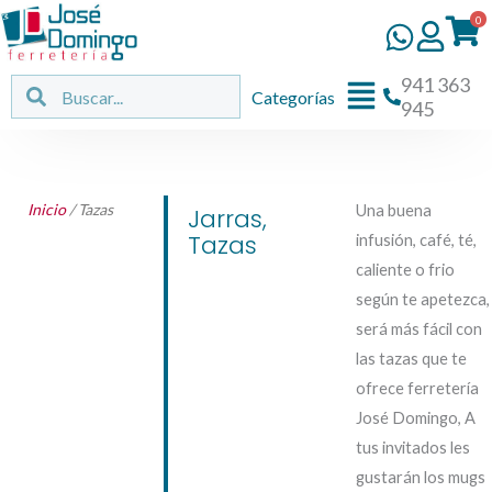
Ir
0
al
contenido
941 363
Flyout
Buscar
Buscar
Categorías
945
Menu
Inicio
/ Tazas
Una buena
Jarras
,
Tazas
infusión, café, té,
caliente o frio
según te apetezca,
será más fácil con
las tazas que te
ofrece ferretería
José Domingo, A
tus invitados les
gustarán los mugs