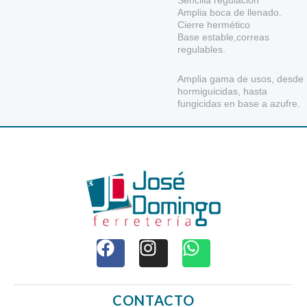
Sencilla regulación
Amplia boca de llenado.
Cierre hermético
Base estable,c
orreas
regulables.
Amplia gama de usos, desde
hormiguicidas, hasta
fungicidas en base a azufre.
F
I
W
a
n
h
c
s
a
e
t
t
CONTACTO
b
a
s