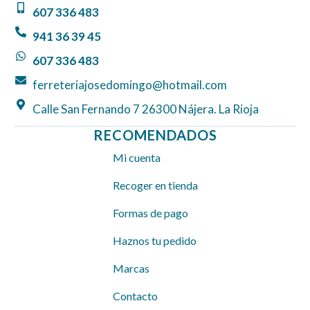
607 336 483
o
g
a
o
r
p
941 36 39 45
k
a
p
607 336 483
m
ferreteriajosedomingo@hotmail.com
Calle San Fernando 7 26300 Nájera. La Rioja
RECOMENDADOS
Mi cuenta
Recoger en tienda
Formas de pago
Haznos tu pedido
Marcas
Contacto