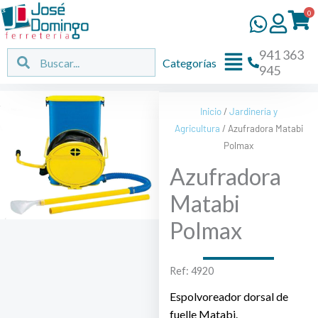
Ir
0
al
contenido
941 363
Flyout
Buscar
Buscar
Categorías
945
Menu
Inicio
/
Jardinería y
Agricultura
/ Azufradora Matabi
Polmax
Azufradora
Matabi
Polmax
Ref: 4920
Espolvoreador dorsal de
fuelle Matabi.