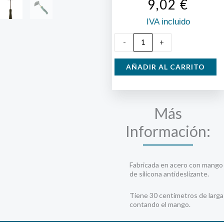
9,02
€
IVA incluido
Bineta
-
+
jardín
cantidad
AÑADIR AL CARRITO
Más
Información:
Fabricada en acero con mango
de silicona antideslizante.
Tiene 30 centímetros de larga
contando el mango.