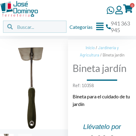
Ir
0
al
contenido
941 363
Flyout
Buscar
Buscar
Categorías
945
Menu
Inicio
/
Jardinería y
Agricultura
/ Bineta jardín
Bineta jardín
Ref: 10358
Bineta para el cuidado de tu
jardín
Llévatelo por