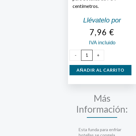
centímetros.
Llévatelo por
7,96
€
IVA incluido
Bolsa
-
+
enfriadora
de
AÑADIR AL CARRITO
bebidas
cantidad
Más
Información:
Esta funda para enfriar
botellas se congela