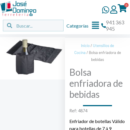
Ir
0
al
contenido
941 363
Flyout
Buscar
Buscar
Categorías
945
Menu
Inicio
/
Utensilios de
Cocina
/ Bolsa enfriadora de
bebidas
Bolsa
enfriadora de
bebidas
Ref: 4874
Enfriador de botellas Válido
para botellas de 7 á 9