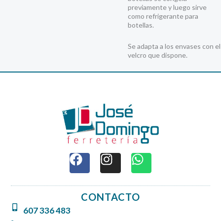
previamente y luego sirve
como refrigerante para
botellas.
Se adapta a los envases con el
velcro que dispone.
F
I
W
a
n
h
c
s
a
e
t
t
CONTACTO
b
a
s
607 336 483
o
g
a