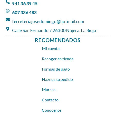
o
r
p
941 36 39 45
k
a
p
607 336 483
m
ferreteriajosedomingo@hotmail.com
Calle San Fernando 7 26300 Nájera. La Rioja
RECOMENDADOS
Mi cuenta
Recoger en tienda
Formas de pago
Haznos tu pedido
Marcas
Contacto
Conócenos