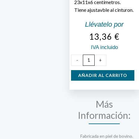
23x11x6 centímetros.
Tiene ajustavble al cinturon.
Llévatelo por
13,36
€
IVA incluido
Funda
-
+
tijeras
podar
AÑADIR AL CARRITO
1
mano
cantidad
Más
Información:
Fabricada en piel de bovino.