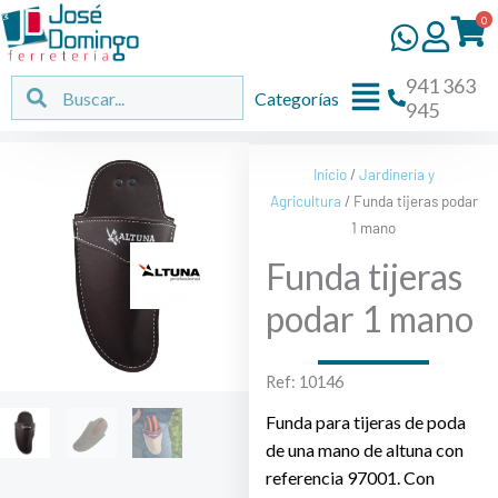
Ir
0
al
contenido
941 363
Flyout
Buscar
Buscar
Categorías
945
Menu
Inicio
/
Jardinería y
Agricultura
/ Funda tijeras podar
1 mano
Funda tijeras
podar 1 mano
Ref: 10146
Funda para tijeras de poda
de una mano de altuna con
referencia 97001. Con