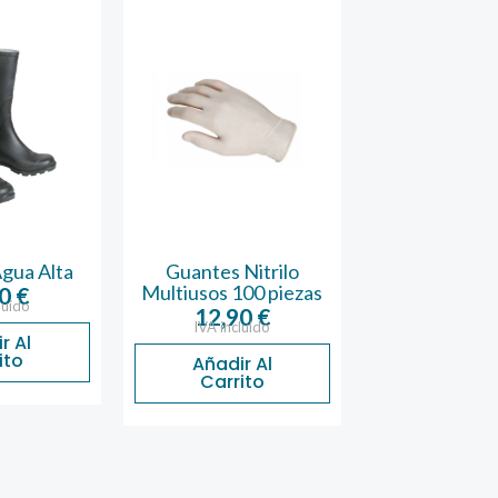
ua Alta
Guantes Nitrilo
Gafa de Prote
Multiusos 100 piezas
Incolora
0
€
ido
12,90
€
2,46
€
IVA incluido
IVA incluid
 Al
to
Añadir Al
Añadir A
Carrito
Carrito