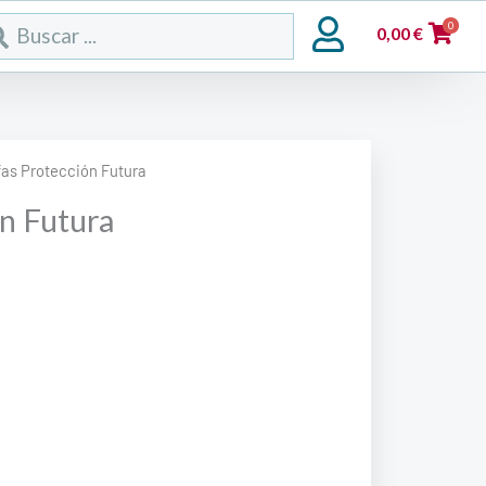
rch
0
0,00
€
fas Protección Futura
n Futura