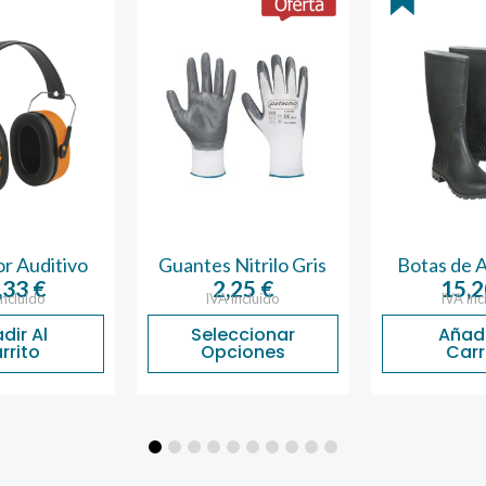
 Auditivo
Guantes Nitrilo Gris
Botas de Ag
33
€
2,25
€
15,2
cluido
IVA incluido
IVA inclu
ir Al
Seleccionar
Añadir
rito
Opciones
Carri