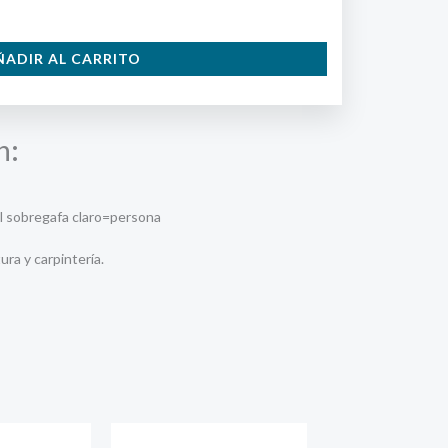
ÑADIR AL CARRITO
n:
l sobregafa claro=persona
ura y carpintería.