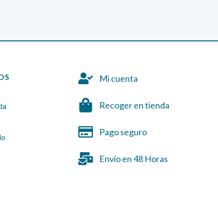
OS
Mi cuenta
Recoger en tienda
da
Pago seguro
do
Envío en 48 Horas