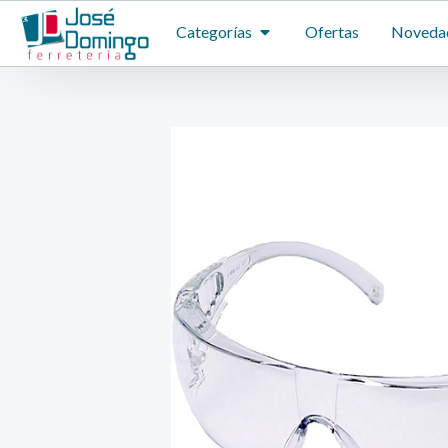
Ir
ABRIR CATEGORÍAS
Categorías
Ofertas
Noveda
al
contenido