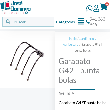
Ir
0
al
contenido
941 363
Flyout
Buscar
Buscar
Categorías
945
Menu
Inicio
/
Jardinería y
Agricultura
/ Garabato G42T
punta bolas
Garabato
G42T punta
bolas
Ref: 1019
Garabato G42T punta bolas