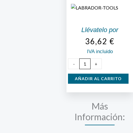
Llévatelo por
36,62
€
IVA incluido
Garabato
-
+
G42T
punta
AÑADIR AL CARRITO
bolas
cantidad
Más
Información: