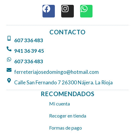
F
I
W
a
n
h
c
s
a
e
t
t
CONTACTO
b
a
s
607 336 483
o
g
a
o
r
p
941 36 39 45
k
a
p
607 336 483
m
ferreteriajosedomingo@hotmail.com
Calle San Fernando 7 26300 Nájera. La Rioja
RECOMENDADOS
Mi cuenta
Recoger en tienda
Formas de pago