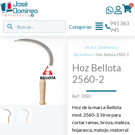
Ir
0
al
contenido
941 363
Flyout
Buscar
Buscar
Categorías
945
Menu
Inicio
/
Jardinería y
Agricultura
/ Hoz Bellota 2560-2
Hoz Bellota
2560-2
Ref: 7050
Hoz de la marca Bellota
mod. 2560-3. Sirve para
cortar ramas, broza, maleza,
hojarasca, matojo, matorral