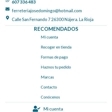
607 336 483
m
ferreteriajosedomingo@hotmail.com
Calle San Fernando 7 26300 Nájera. La Rioja
RECOMENDADOS
Mi cuenta
Recoger en tienda
Formas de pago
Haznos tu pedido
Marcas
Contacto
Conócenos
Mi cuenta