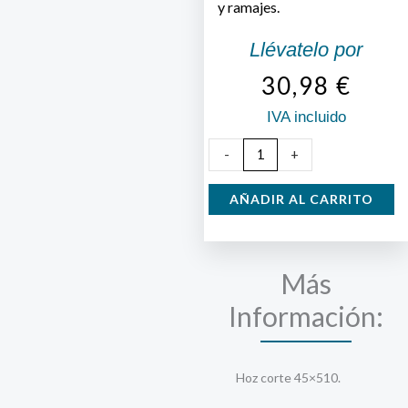
y ramajes.
Llévatelo por
30,98
€
IVA incluido
Hoz
-
+
Bellota
2560-
AÑADIR AL CARRITO
2
cantidad
Más
Información:
Hoz corte 45×510.