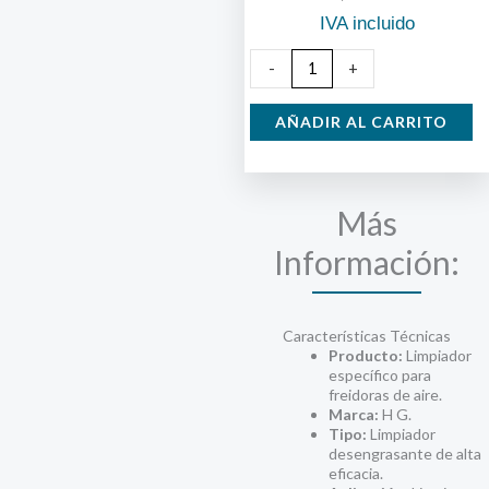
IVA incluido
Limpiador
-
+
Freidoras
de
AÑADIR AL CARRITO
Aire
H
G
Más
cantidad
Información:
Características Técnicas
Producto:
Limpiador
específico para
freidoras de aire.
Marca:
H G.
Tipo:
Limpiador
desengrasante de alta
eficacia.