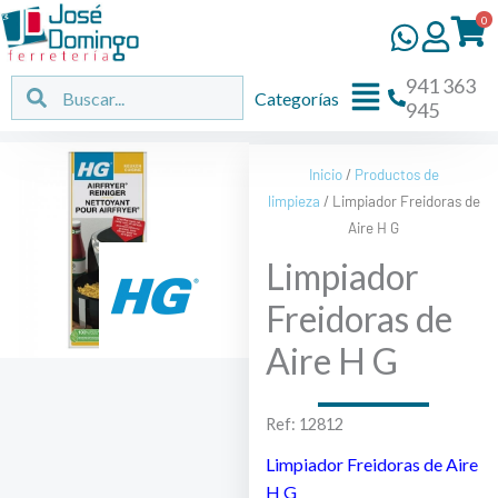
Ir
0
al
contenido
941 363
Flyout
Buscar
Buscar
Categorías
945
Menu
Inicio
/
Productos de
limpieza
/ Limpiador Freidoras de
Aire H G
Limpiador
Freidoras de
Aire H G
Ref: 12812
Limpiador Freidoras de Aire
H G