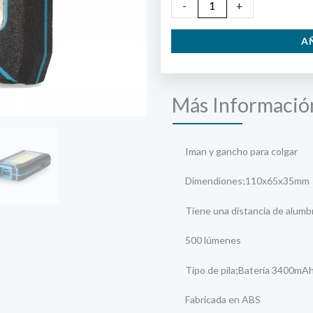
Linterna
-
+
10
A
W
LED
con
Más Informació
Gancho
cantidad
Iman y gancho para colgar
Dimendiones;110x65x35mm
Tiene una distancia de alumb
500 lúmenes
Tipo de pila;Batería 3400mAh
Fabricada en ABS