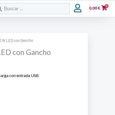
rch
0
0,00
€
10 W LED con Gancho
LED con Gancho
carga con entrada USB