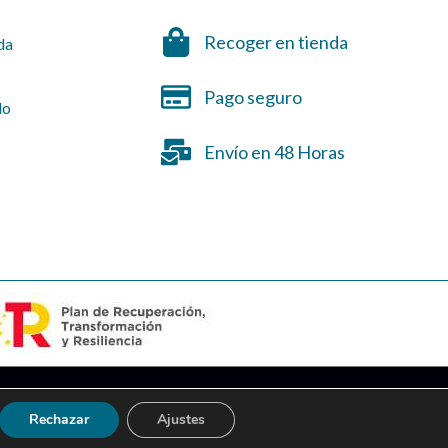
Recoger en tienda
da
Pago seguro
do
Envío en 48 Horas
Marketing
Ladinamo
S
Rechazar
Ajustes