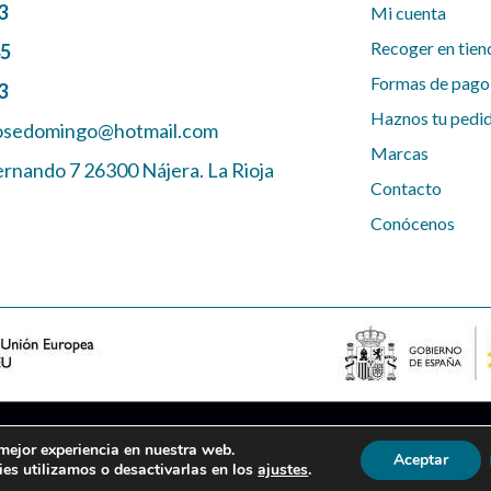
3
Mi cuenta
Recoger en tien
45
Formas de pago
3
Haznos tu pedi
josedomingo@hotmail.com
Marcas
ernando 7 26300 Nájera. La Rioja
Contacto
Conócenos
 mejor experiencia en nuestra web.
 DE VENTA
FINANCIACIÓN
MAPA DEL SITIO
ACCESIBILIDAD
AJUSTE
Aceptar
es utilizamos o desactivarlas en los
ajustes
.