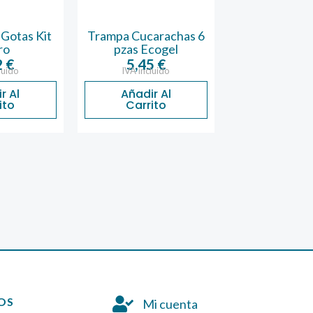
 Gotas Kit
Trampa Cucarachas 6
Piedra Asa
ro
pzas Ecogel
Quemadores
2
€
5,45
€
37,07
luido
IVA incluido
IVA inclu
r Al
Añadir Al
Añadir 
ito
Carrito
Carrit
OS
Mi cuenta