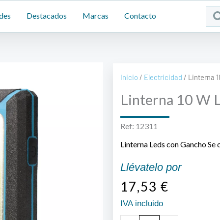
Sea
des
Destacados
Marcas
Contacto
...
Inicio
/
Electricidad
/ Linterna 
Linterna 10 W 
Ref: 12311
Linterna Leds con Gancho Se 
Llévatelo por
17,53
€
IVA incluido