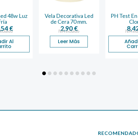
Led 48w Luz
Vela Decorativa Led
PH Test En
Fría
de Cera 70 mm.
Clo
,54
€
2,90
€
8,4
incluido
IVA incluido
IVA inc
dir Al
Leer Más
Añadi
rrito
Carr
RECOMENDAD