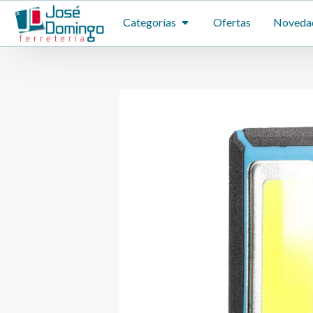
Ir
ABRIR CATEGORÍAS
Categorías
Ofertas
Noveda
al
contenido