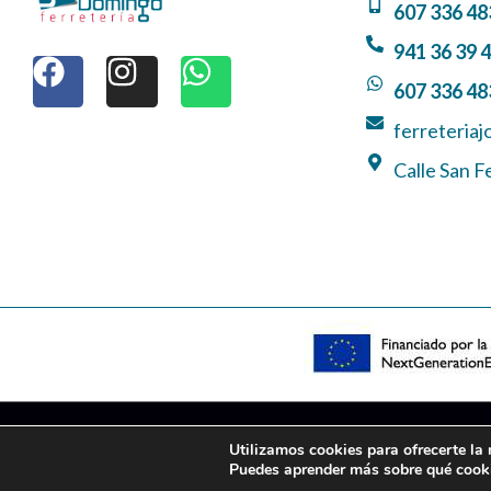
607 336 48
F
I
W
941 36 39 
a
n
h
607 336 48
c
s
a
e
t
t
ferreteria
b
a
s
Calle San F
o
g
a
o
r
p
k
a
p
m
Utilizamos cookies para ofrecerte la
AVISO LEGAL
PRIVACIDAD
POLÍTICA DE COOKIES
CONDICIONES
Puedes aprender más sobre qué cooki