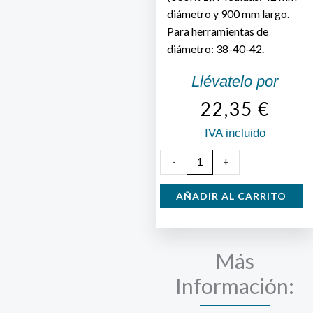
diámetro y 900 mm largo.
Para herramientas de
diámetro: 38-40-42.
Llévatelo por
22,35
€
IVA incluido
Mango
-
+
Azada
Fibra
AÑADIR AL CARRITO
90
cm
R091
Más
cantidad
Información: