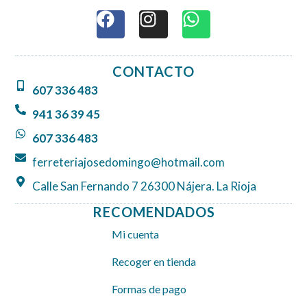
F
I
W
a
n
h
c
s
a
e
t
t
CONTACTO
b
a
s
607 336 483
o
g
a
o
r
p
941 36 39 45
k
a
p
607 336 483
m
ferreteriajosedomingo@hotmail.com
Calle San Fernando 7 26300 Nájera. La Rioja
RECOMENDADOS
Mi cuenta
Recoger en tienda
Formas de pago