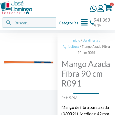
Ir
0
al
contenido
941 363
Flyout
Buscar
Buscar
Categorías
945
Menu
Inicio
/
Jardinería y
Agricultura
/ Mango Azada Fibra
90 cm R091
Mango Azada
Fibra 90 cm
R091
Ref: 5396
Mango de fibra para azada
(030R91). Medidas: 42 mm