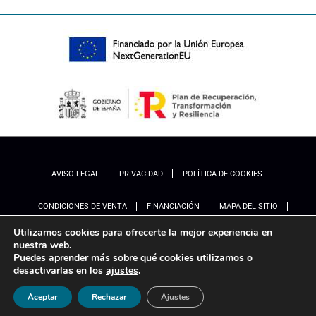
AVISO LEGAL
PRIVACIDAD
POLÍTICA DE COOKIES
CONDICIONES DE VENTA
FINANCIACIÓN
MAPA DEL SITIO
Utilizamos cookies para ofrecerte la mejor experiencia en
ACCESIBILIDAD
AJUSTES
nuestra web.
Puedes aprender más sobre qué cookies utilizamos o
desactivarlas en los
ajustes
.
Aceptar
Rechazar
Ajustes
Marketing
Ladinamo