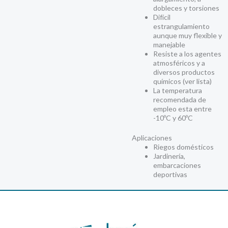
dobleces y torsiones
Difícil
estrangulamiento
aunque muy flexible y
manejable
Resiste a los agentes
atmosféricos y a
diversos productos
químicos (ver lista)
La temperatura
recomendada de
empleo esta entre
-10ºC y 60ºC
Aplicaciones
Riegos domésticos
Jardinería,
embarcaciones
deportivas