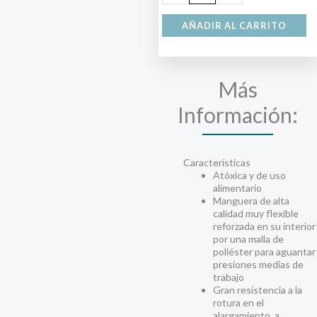
h
AÑADIR AL CARRITO
1
Más
Información:
Características
Atóxica y de uso
alimentario
Manguera de alta
calidad muy flexible
reforzada en su interior
por una malla de
poliéster para aguantar
presiones medias de
trabajo
Gran resistencia a la
rotura en el
alargamiento, a