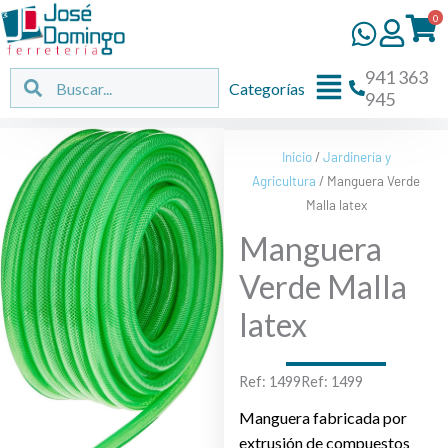
Ir
0
al
contenido
941 363
Flyout
Buscar
Buscar
Categorías
945
Menu
Inicio
/
Jardinería y
Agricultura
/ Manguera Verde
Malla latex
Manguera
Verde Malla
latex
Ref: 1499Ref: 1499
Manguera fabricada por
extrusión de compuestos