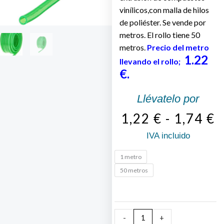
vinílicos,con malla de hilos
de poliéster. Se vende por
metros. El rollo tiene 50
metros.
Precio del metro
1.22
llevando el rollo;
€.
Llévatelo por
1,22
€
-
1,74
€
R
IVA incluido
d
Manguera
1 metro
Verde
p
50 metros
Malla
d
latex
cantidad
1
-
+