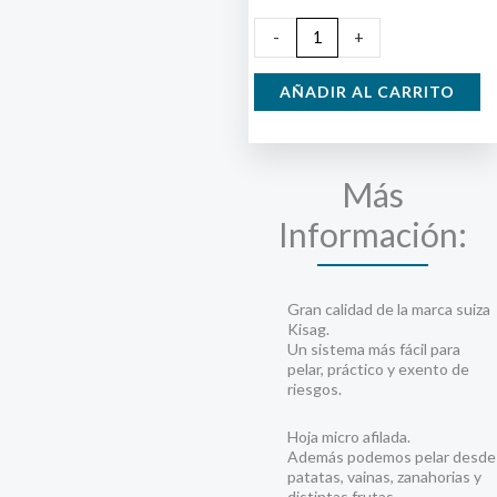
Pelador
-
+
Tomate
Kisag
AÑADIR AL CARRITO
Clásico
Liso
cantidad
Más
Información:
Gran calidad de la marca suiza
Kisag.
Un sistema más fácil para
pelar, práctico y exento de
riesgos.
Hoja micro afilada.
Además podemos pelar desde
patatas, vainas, zanahorias y
distintas frutas.