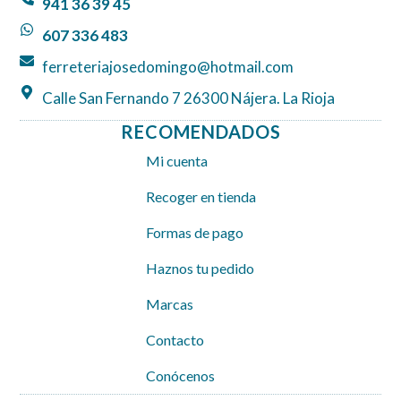
o
r
p
941 36 39 45
k
a
p
607 336 483
m
ferreteriajosedomingo@hotmail.com
Calle San Fernando 7 26300 Nájera. La Rioja
RECOMENDADOS
Mi cuenta
Recoger en tienda
Formas de pago
Haznos tu pedido
Marcas
Contacto
Conócenos