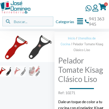
Ir
0
al
contenido
941 363
Flyout
Buscar
Buscar
Categorías
945
Menu
Inicio
/
Utensilios de
Cocina
/ Pelador Tomate Kisag
Clásico Liso
Pelador
Tomate Kisag
Clásico Liso
Ref: 10271
Dale un toque de color a tu
cocina con el pelador Kisag