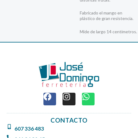
Fabricado el mango en
plástico de gran resistencia.
Mide de largo 14 centímetros.
F
I
W
a
n
h
c
s
a
e
t
t
CONTACTO
b
a
s
607 336 483
o
g
a