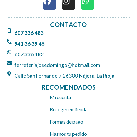
a
n
h
c
s
a
e
t
t
CONTACTO
b
a
s
607 336 483
o
g
a
o
r
p
941 36 39 45
k
a
p
607 336 483
m
ferreteriajosedomingo@hotmail.com
Calle San Fernando 7 26300 Nájera. La Rioja
RECOMENDADOS
Mi cuenta
Recoger en tienda
Formas de pago
Haznos tu pedido