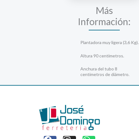
cantidad
Más
Información:
Plantadora muy ligera (3,6 Kg).
Altura 90 centímetros.
Anchura del tubo 8
centímetros de diámetro.
F
I
W