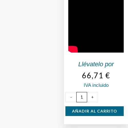
Llévatelo por
66,71
€
IVA incluido
Plantadora
-
+
de
Doble
AÑADIR AL CARRITO
Mango
Pulmic