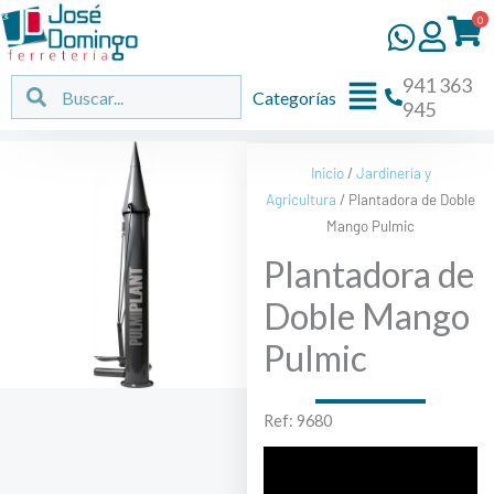
Ir
0
al
contenido
941 363
Flyout
Buscar
Buscar
Categorías
945
Menu
Inicio
/
Jardinería y
Agricultura
/ Plantadora de Doble
Mango Pulmic
Plantadora de
Doble Mango
Pulmic
Ref: 9680