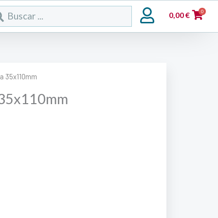
rch
0
0,00
€
ma 35x110mm
a 35x110mm