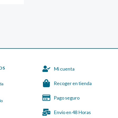
2,92 €
hasta
hasta
4,03 €
9,37 €
OS
Mi cuenta
Recoger en tienda
da
Pago seguro
do
Envío en 48 Horas