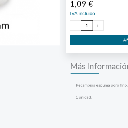
1,09
€
IVA incluido
Rodillo
-
+
espuma
A
35x110mm
cantidad
Más Informació
Recambios espuma poro fino.
1 unidad.