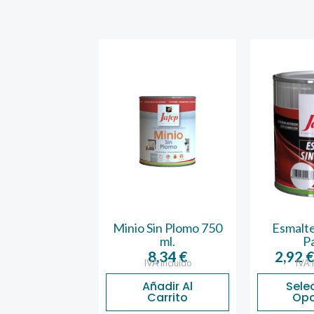
cha nº 18
Minio Sin Plomo 750
Esmalte
ml.
P
1,92
€
A incluido
8,34
€
2,92
IVA incluido
IVA 
ñadir Al
Carrito
Añadir Al
Sele
Carrito
Opc