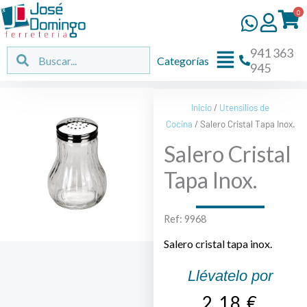
Ir
0
al
contenido
941 363
Flyout
Buscar
Buscar
Categorías
945
Menu
Inicio
/
Utensilios de
Cocina
/ Salero Cristal Tapa Inox.
Salero Cristal
Tapa Inox.
Ref: 9968
Salero cristal tapa inox.
Llévatelo por
2,18
€