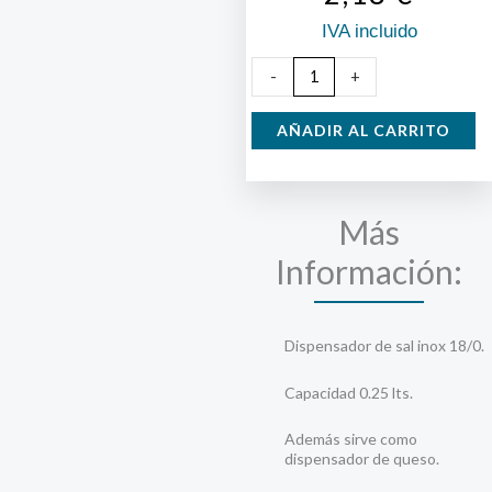
IVA incluido
Salero
-
+
Cristal
Tapa
AÑADIR AL CARRITO
Inox.
cantidad
Más
Información:
Dispensador de sal inox 18/0.
Capacidad 0.25 lts.
Además sirve como
dispensador de queso.