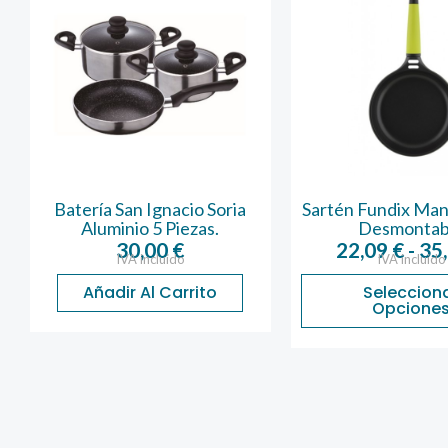
Batería San Ignacio Soria
Sartén Fundix Ma
Aluminio 5 Piezas.
Desmontab
30,00
€
22,09
€
-
35
IVA incluido
IVA incluido
Añadir Al Carrito
Seleccion
Opcione