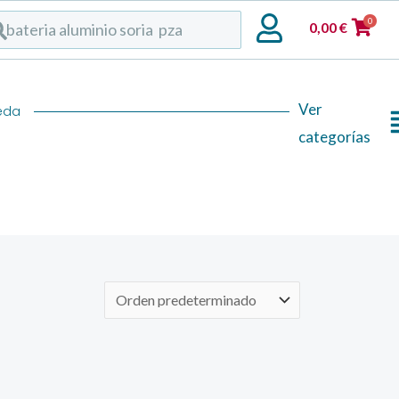
rch
0
0,00
€
Flyout
Ver
eda
categorías
Menu