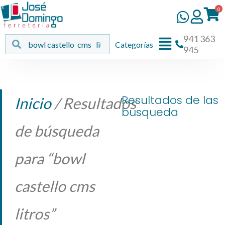
Ir
0
al
contenido
941 363
Flyout
Buscar
Buscar
Categorías
945
Menu
Resultados de las
Inicio
/ Resultados
busqueda
de búsqueda
para “bowl
castello cms
litros”