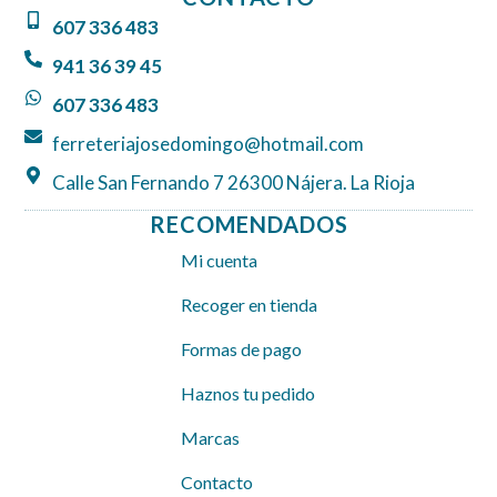
b
a
s
607 336 483
o
g
a
o
r
p
941 36 39 45
k
a
p
607 336 483
m
ferreteriajosedomingo@hotmail.com
Calle San Fernando 7 26300 Nájera. La Rioja
RECOMENDADOS
Mi cuenta
Recoger en tienda
Formas de pago
Haznos tu pedido
Marcas
Contacto