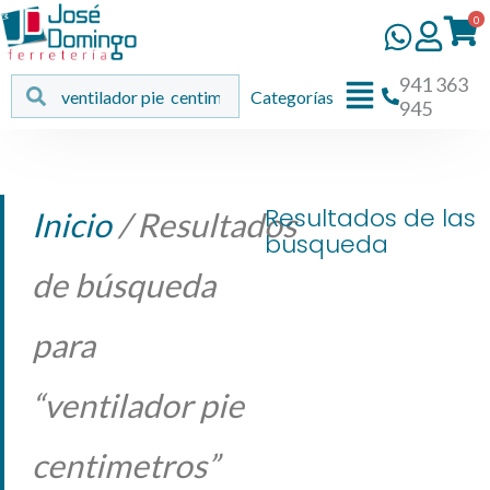
Ir
0
al
contenido
941 363
Flyout
Buscar
Buscar
Categorías
945
Menu
Resultados de las
Inicio
/ Resultados
busqueda
de búsqueda
para
“ventilador pie
centimetros”