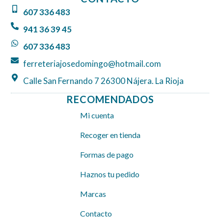
b
a
s
607 336 483
o
g
a
o
r
p
941 36 39 45
k
a
p
607 336 483
m
ferreteriajosedomingo@hotmail.com
Calle San Fernando 7 26300 Nájera. La Rioja
RECOMENDADOS
Mi cuenta
Recoger en tienda
Formas de pago
Haznos tu pedido
Marcas
Contacto