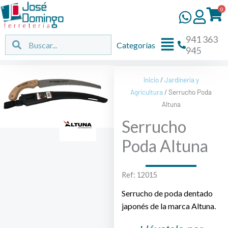
Ir
0
al
contenido
941 363
Flyout
Buscar
Buscar
Categorías
945
Menu
Inicio
/
Jardinería y
Agricultura
/ Serrucho Poda
Altuna
Serrucho
Poda Altuna
Ref: 12015
Serrucho de poda dentado
japonés de la marca Altuna.