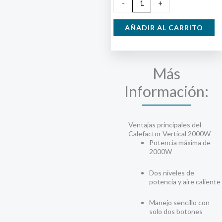
Calefactor
-
+
Vertical
2000W
AÑADIR AL CARRITO
cantidad
Más
Información:
Ventajas principales del
Calefactor Vertical 2000W
Potencia máxima de
2000W
Dos niveles de
potencia y aire caliente
Manejo sencillo con
solo dos botones