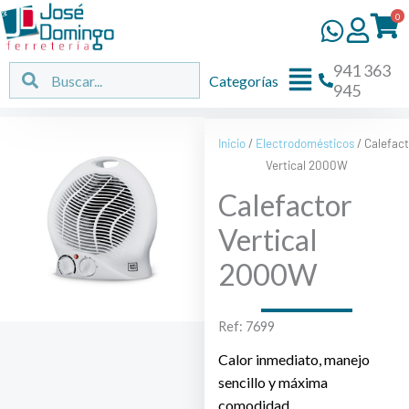
Ir
0
al
contenido
941 363
Flyout
Buscar
Buscar
Categorías
945
Menu
Inicio
/
Electrodomésticos
/ Calefact
Vertical 2000W
Calefactor
Vertical
2000W
Ref: 7699
Calor inmediato, manejo
sencillo y máxima
comodidad