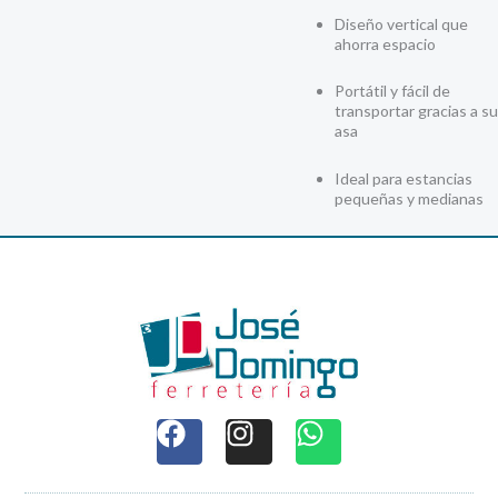
Diseño vertical que
ahorra espacio
Portátil y fácil de
transportar gracias a su
asa
Ideal para estancias
pequeñas y medianas
F
I
W
a
n
h
c
s
a