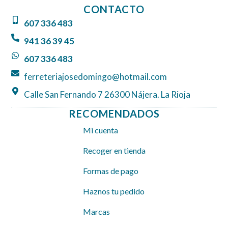
e
t
t
CONTACTO
b
a
s
607 336 483
o
g
a
o
r
p
941 36 39 45
k
a
p
607 336 483
m
ferreteriajosedomingo@hotmail.com
Calle San Fernando 7 26300 Nájera. La Rioja
RECOMENDADOS
Mi cuenta
Recoger en tienda
Formas de pago
Haznos tu pedido
Marcas