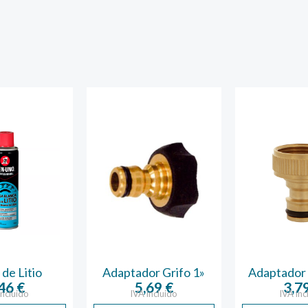
de Litio
Adaptador Grifo 1»
Adaptador 
,46
€
5,69
€
3,7
incluido
IVA incluido
IVA inc