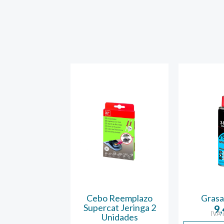
 Cucarachas 6
Cebo Reemplazo
Grasa 
as Ecogel
Supercat Jeringa 2
9
IVA 
Unidades
5,45
€
A incluido