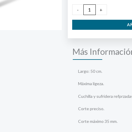
Tijera
-
+
2
A
manos
Altuna
Fibra
Más Informació
de
Carbono
cantidad
Largo: 50 cm.
Máxima ligeza.
Cuchilla y sufridera refprzada
Corte preciso.
Corte máximo 35 mm.