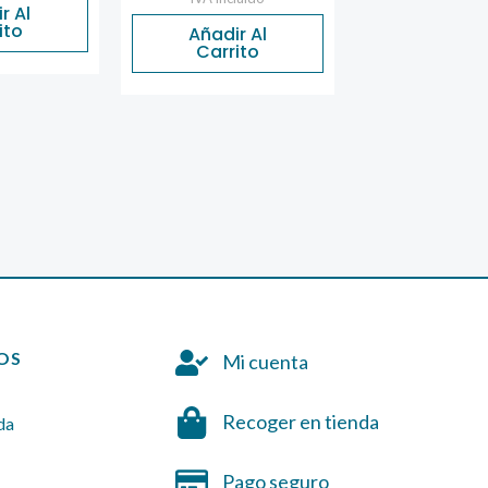
r Al
ito
Añadir Al
Añadir 
Carrito
Carrit
OS
Mi cuenta
Recoger en tienda
da
Pago seguro