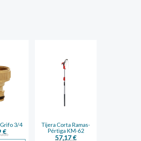
Grifo 3/4
Tijera Corta Ramas-
Tijera 2 
Pértiga KM-62
Kamikaze 
9
€
luido
57,17
€
49,94
IVA incluido
IVA inclu