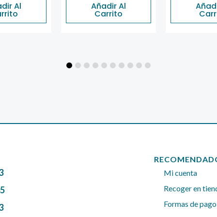
dir Al
Añadir Al
Añadi
rrito
Carrito
Carr
RECOMENDAD
3
Mi cuenta
Recoger en tien
45
Formas de pago
3