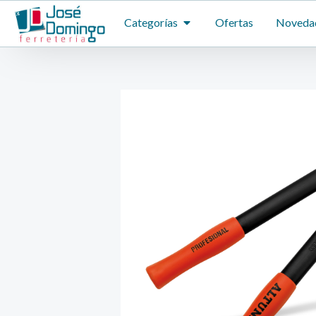
Ir
ABRIR CATEGORÍAS
Categorías
Ofertas
Noveda
al
contenido