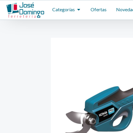
Ir
ABRIR CATEGORÍAS
Categorías
Ofertas
Noveda
al
contenido