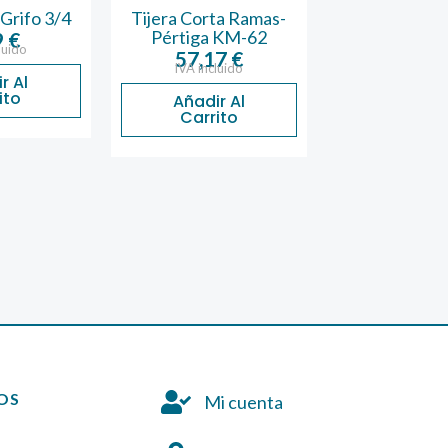
Grifo 3/4
Tijera Corta Ramas-
Tijera 2 
Pértiga KM-62
Kamikaze 
9
€
luido
57,17
€
49,94
IVA incluido
IVA inclu
r Al
ito
Añadir Al
Añadir 
Carrito
Carrit
OS
Mi cuenta