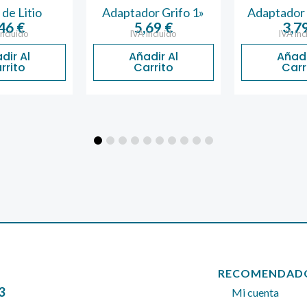
de Litio
Adaptador Grifo 1»
Adaptador 
,46
€
5,69
€
3,7
incluido
IVA incluido
IVA inc
dir Al
Añadir Al
Añadi
rrito
Carrito
Carr
RECOMENDAD
3
Mi cuenta