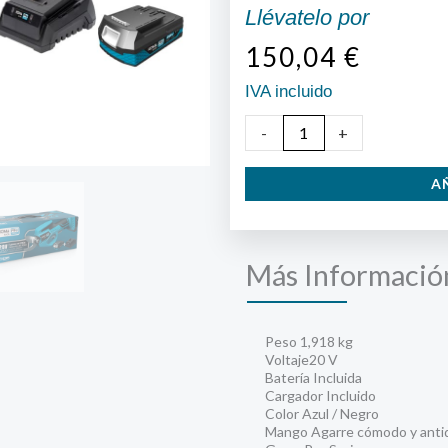
Llévatelo por
150,04
€
IVA incluido
Tijera
-
+
a
A
Batería
20
v
Más Informació
cantidad
Peso 1,918 kg
Voltaje20 V
Batería Incluida
Cargador Incluido
Color Azul / Negro
Mango Agarre cómodo y antid