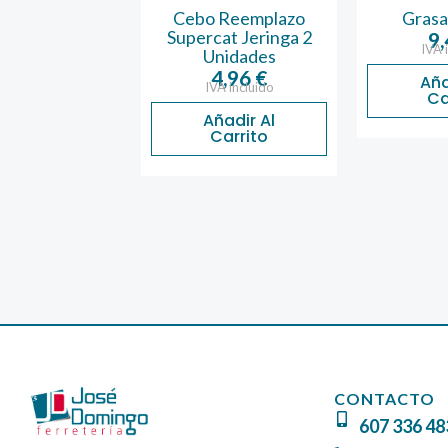
 Cucarachas 6
Cebo Reemplazo
Grasa 
as Ecogel
Supercat Jeringa 2
9
IVA 
Unidades
5,45
€
A incluido
4,96
€
Aña
IVA incluido
Ca
ñadir Al
Carrito
Añadir Al
Carrito
CONTACTO
607 336 48