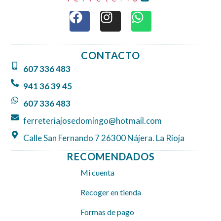
F
I
W
a
n
h
c
s
a
e
t
t
CONTACTO
b
a
s
607 336 483
o
g
a
o
r
p
941 36 39 45
k
a
p
607 336 483
m
ferreteriajosedomingo@hotmail.com
Calle San Fernando 7 26300 Nájera. La Rioja
RECOMENDADOS
Mi cuenta
Recoger en tienda
Formas de pago