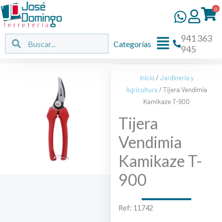
Ir
0
al
contenido
941 363
Flyout
Buscar
Buscar
Categorías
945
Menu
Inicio
/
Jardinería y
Agricultura
/ Tijera Vendimia
Kamikaze T-900
Tijera
Vendimia
Kamikaze T-
900
Ref: 11742