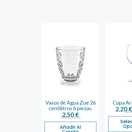
Bodega Mini
Vasos de Agua Zoe 26
Copa Ar
centilitros 6 piezas.
1,28
€
2,20
A incluido
IVA 
2,50
€
IVA incluido
ñadir Al
Sele
Carrito
Opc
Añadir Al
Carrito