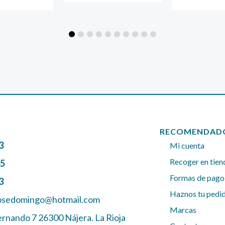
2,20 €
hasta
2,47 €
RECOMENDAD
3
Mi cuenta
Recoger en tien
45
Formas de pago
3
Haznos tu pedi
josedomingo@hotmail.com
Marcas
ernando 7 26300 Nájera. La Rioja