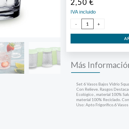
2,50
€
IVA incluido
Vaso
-
+
Square
A
26
CL
C/6
Más Informació
cantidad
Set 6 Vasos Bajos Vidrio Squa
Con Relieve. Rasgos Destacado
Ecológico , material 100% Salu
material 100% Reciclado. Con
Uso: Apto Frigorífico.6 Vaso