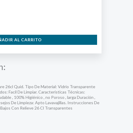
ÑADIR AL CARRITO
n:
re 26cl Quid. Tipo De Material: Vidrio Transparente
s: Facil De Limpiar. Características Técnicas:
dable , 100% Higiénico , no Poroso , larga Duración ,
sejos De Limpieza: Apto Lavavajillas. Instrucciones De
s Bajos Con Relieve 26 Cl Transparentes