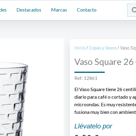
Sea
des
Destacados
Marcas
Contacto
...
Inicio
/
Copas y Vasos
/ Vaso Sq
Vaso Square 26
Ref: 12861
El Vaso Square tiene 26 centil
diario para café o cortado y ag
microondas. Es muy resistente 
fusiona muy bien con ambientes
Llévatelo por