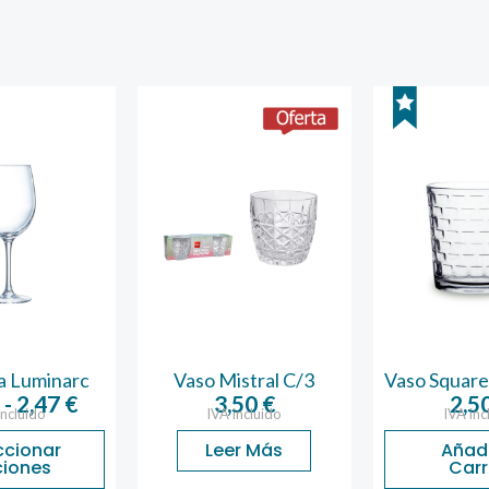
a Luminarc
Vaso Mistral C/3
Vaso Square
Rango
€
-
2,47
€
3,50
€
2,5
incluido
IVA incluido
IVA inc
de
ccionar
Leer Más
Añadi
precios:
iones
Carr
desde