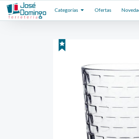
Ir
ABRIR CATEGORÍAS
Categorías
Ofertas
Noveda
al
contenido