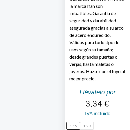
la marca Ifan son
imbatibles. Garantía de
seguridad y durabilidad
asegurada gracias a su arco
de acero endurecido.
Válidos para todo tipo de
usos según su tamaño;
desde grandes puertas o
verjas, hasta maletas o
joyeros. Hazte con el tuyo al
mejor precio.
Llévatelo por
3,34
€
IVA incluido
Candado
1-15
1-20