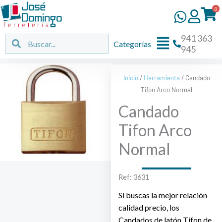
Ir
0
al
contenido
941 363
Flyout
Buscar
Buscar
Categorías
945
Menu
Inicio
/
Herramienta
/ Candado
Tifon Arco Normal
Candado
Tifon Arco
Normal
Ref: 3631
Si buscas la mejor relación
calidad precio, los
Candados de latón Tifon de