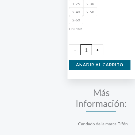
Tifon
1-25
2-30
Arco
2-40
2-50
Normal
2-60
cantidad
LIMPIAR
-
+
AÑADIR AL CARRITO
Más
Información:
Candado de la marca Tifón.