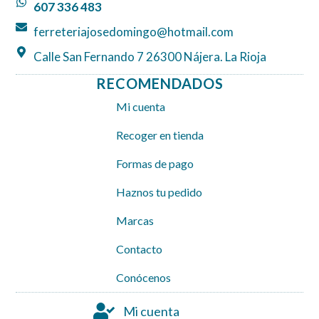
607 336 483
m
ferreteriajosedomingo@hotmail.com
Calle San Fernando 7 26300 Nájera. La Rioja
RECOMENDADOS
Mi cuenta
Recoger en tienda
Formas de pago
Haznos tu pedido
Marcas
Contacto
Conócenos
Mi cuenta