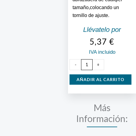
tamaño,colocando un
tornillo de ajuste.
Llévatelo por
5,37
€
IVA incluido
Cinta
-
+
Perforada
10
AÑADIR AL CARRITO
mt.
cantidad
Más
Información: