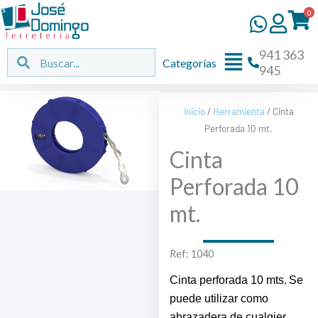
Ir
0
al
contenido
941 363
Flyout
Buscar
Buscar
Categorías
945
Menu
Inicio
/
Herramienta
/ Cinta
Perforada 10 mt.
Cinta
Perforada 10
mt.
Ref: 1040
Cinta perforada 10 mts.
Se
puede utilizar como
abrazadera de cualqier