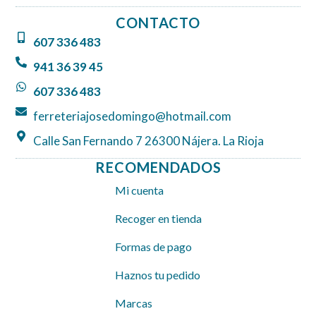
e
t
t
CONTACTO
b
a
s
607 336 483
o
g
a
o
r
p
941 36 39 45
k
a
p
607 336 483
m
ferreteriajosedomingo@hotmail.com
Calle San Fernando 7 26300 Nájera. La Rioja
RECOMENDADOS
Mi cuenta
Recoger en tienda
Formas de pago
Haznos tu pedido
Marcas