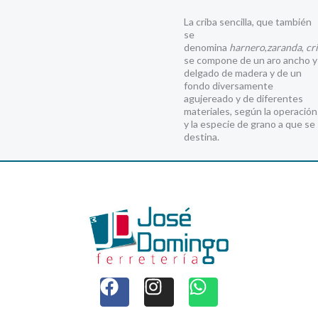
La criba sencilla, que también
se
denomina
harnero
,
zaranda
,
cr
se compone de un aro ancho y
delgado de madera y de un
fondo diversamente
agujereado y de diferentes
materiales, según la operación
y la especie de grano a que se
destina.
F
I
W
a
n
h
c
s
a