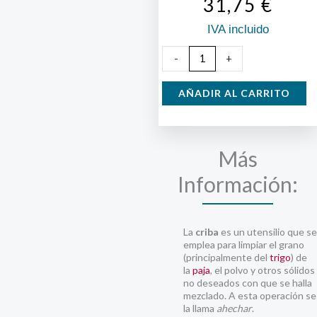
31,75
€
IVA incluido
Criba
-
+
cantidad
AÑADIR AL CARRITO
Más
Información:
La
criba
es un utensilio que se
emplea para limpiar el grano
(principalmente del
trigo
) de
la
paja
, el polvo y otros sólidos
no deseados con que se halla
mezclado. A esta operación se
la llama
ahechar
.