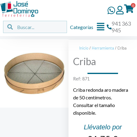
Ir
0
al
contenido
941 363
Flyout
Buscar
Buscar
Categorías
945
Menu
Inicio
/
Herramienta
/ Criba
Criba
Ref: 871
Criba redonda aro madera
de 50 centímetros.
Consultar el tamaño
disponible.
Llévatelo por