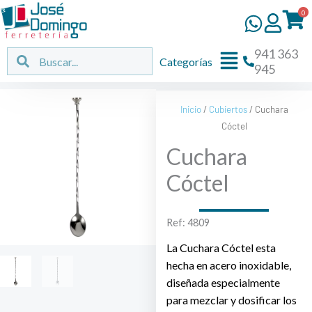
Ir
0
al
contenido
941 363
Flyout
Buscar
Buscar
Categorías
945
Menu
Inicio
/
Cubiertos
/ Cuchara
Cóctel
Cuchara
Cóctel
Ref: 4809
La Cuchara Cóctel esta
hecha en acero inoxidable,
diseñada especialmente
para mezclar y dosificar los