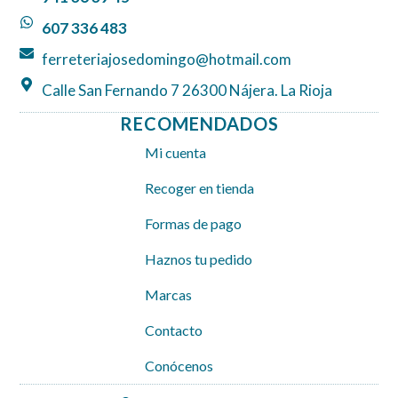
k
a
p
607 336 483
m
ferreteriajosedomingo@hotmail.com
Calle San Fernando 7 26300 Nájera. La Rioja
RECOMENDADOS
Mi cuenta
Recoger en tienda
Formas de pago
Haznos tu pedido
Marcas
Contacto
Conócenos