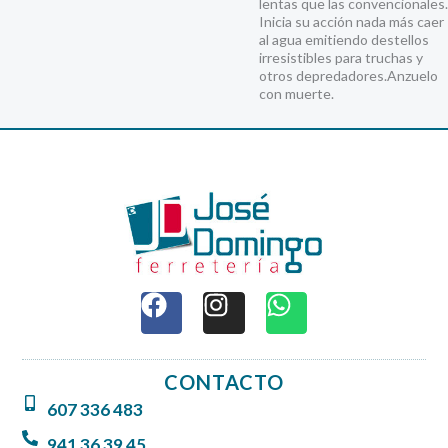
lentas que las convencionales.
Inicia su acción nada más caer
al agua emitiendo destellos
irresistibles para truchas y
otros depredadores.Anzuelo
con muerte.
F
I
W
a
n
h
c
s
a
e
t
t
CONTACTO
b
a
s
607 336 483
o
g
a
o
r
p
941 36 39 45