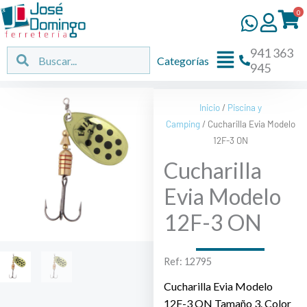
Ir
0
al
contenido
941 363
Flyout
Buscar
Buscar
Categorías
945
Menu
Inicio
/
Piscina y
Camping
/ Cucharilla Evia Modelo
12F-3 ON
Cucharilla
Evia Modelo
12F-3 ON
Ref: 12795
Cucharilla Evia Modelo
12F-3 ON Tamaño 3. Color