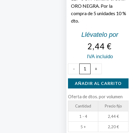
ORO NEGRA. Por la
compra de 5 unidades 10 %
dto.
Llévatelo por
2,44
€
IVA incluido
Cucharilla
-
+
Evia
Modelo
AÑADIR AL CARRITO
12F-
Oferta de dtos. por volumen
3
Cantidad
Precio fijo
ON
cantidad
1 - 4
2,44
€
5 +
2,20
€