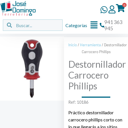
Ir
0
al
contenido
941 363
Flyout
Buscar
Buscar
Categorías
945
Menu
Inicio
/
Herramienta
/ Destornillador
Carrocero Phillips
Destornillador
Carrocero
Phillips
Ref: 10186
Práctico destornillador
carrocero phillips corto con
lo que llegarás a los sitios