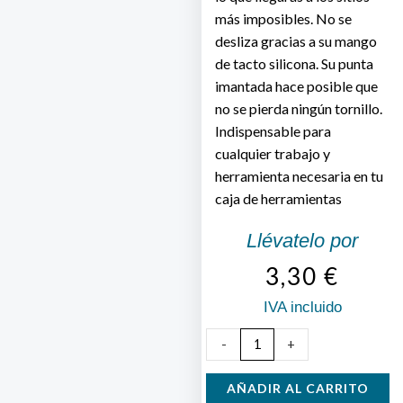
más imposibles. No se
desliza gracias a su mango
de tacto silicona. Su punta
imantada hace posible que
no se pierda ningún tornillo.
Indispensable para
cualquier trabajo y
herramienta necesaria en tu
caja de herramientas
Llévatelo por
3,30
€
IVA incluido
Destornillador
-
+
Carrocero
Phillips
AÑADIR AL CARRITO