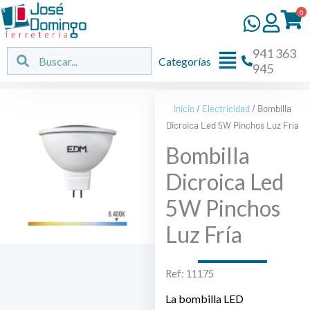
Ir
0
al
contenido
941 363
Flyout
Buscar
Buscar
Categorías
945
Menu
Inicio
/
Electricidad
/ Bombilla
Dicroica Led 5W Pinchos Luz Fría
Bombilla
Dicroica Led
5W Pinchos
Luz Fría
Ref: 11175
La bombilla LED