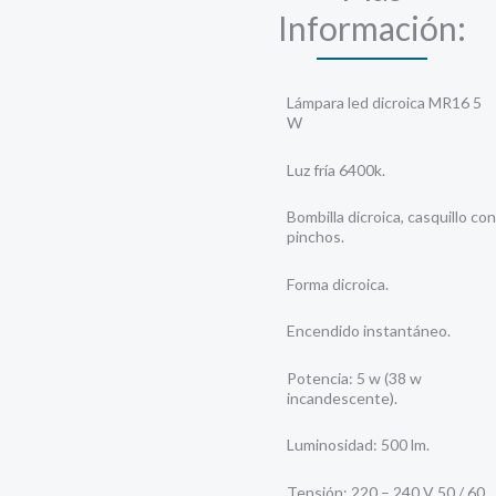
Fría
Información:
cantidad
Lámpara led dicroica MR16 5
W
Luz fría 6400k.
Bombilla dicroica, casquillo con
pinchos.
Forma dicroica.
Encendido instantáneo.
Potencia: 5 w (38 w
incandescente).
Luminosidad: 500 lm.
Tensión: 220 – 240 V 50 / 60