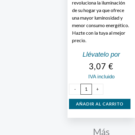
revoluciona la iluminación
de su hogar ya que ofrece
una mayor luminosidad y
menor consumo energético.
Hazte con la tuya al mejor
precio.
Llévatelo por
3,07
€
IVA incluido
Bombilla
-
+
Dicroica
Led
AÑADIR AL CARRITO
5W
Pinchos
Luz
Más