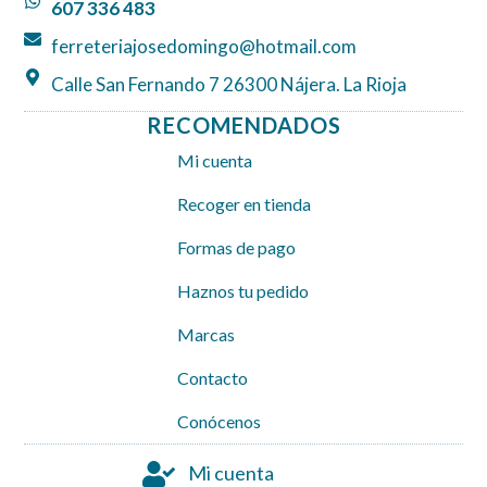
607 336 483
m
ferreteriajosedomingo@hotmail.com
Calle San Fernando 7 26300 Nájera. La Rioja
RECOMENDADOS
Mi cuenta
Recoger en tienda
Formas de pago
Haznos tu pedido
Marcas
Contacto
Conócenos
Mi cuenta