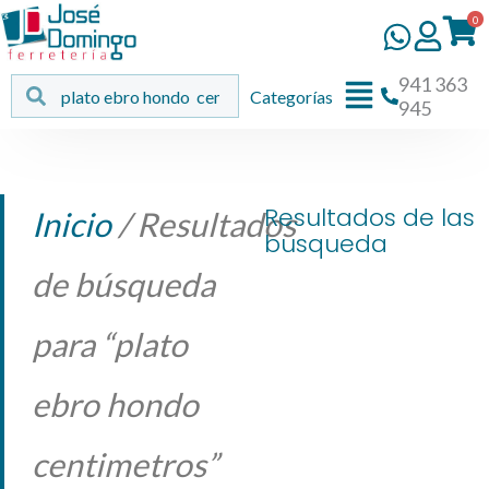
Ir
0
al
contenido
941 363
Flyout
Buscar
Buscar
Categorías
945
Menu
Resultados de las
Inicio
/ Resultados
busqueda
de búsqueda
para “plato
ebro hondo
centimetros”