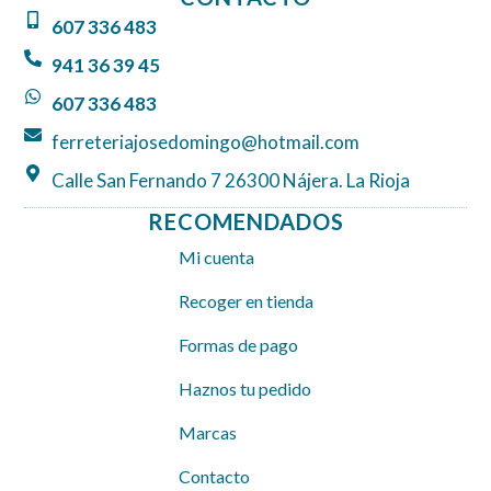
b
a
s
607 336 483
o
g
a
o
r
p
941 36 39 45
k
a
p
607 336 483
m
ferreteriajosedomingo@hotmail.com
Calle San Fernando 7 26300 Nájera. La Rioja
RECOMENDADOS
Mi cuenta
Recoger en tienda
Formas de pago
Haznos tu pedido
Marcas
Contacto