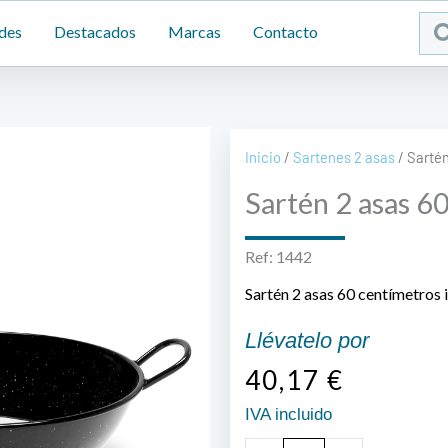
Sea
des
Destacados
Marcas
Contacto
...
Inicio
/
Sartenes 2 asas
/ Sarté
Sartén 2 asas 6
Ref: 1442
Sartén 2 asas 60 centímetros 
Llévatelo por
40,17
€
IVA incluido