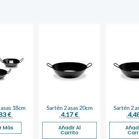
 asas 18cm
Sartén 2 asas 20cm
Sartén 2 
,83
€
4,17
€
4,4
incluido
IVA incluido
IVA inc
r Más
Añadir Al
Añadi
Carrito
Carr