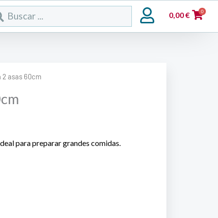
rch
0
0,00
€
n 2 asas 60cm
0cm
ideal para preparar grandes comidas.