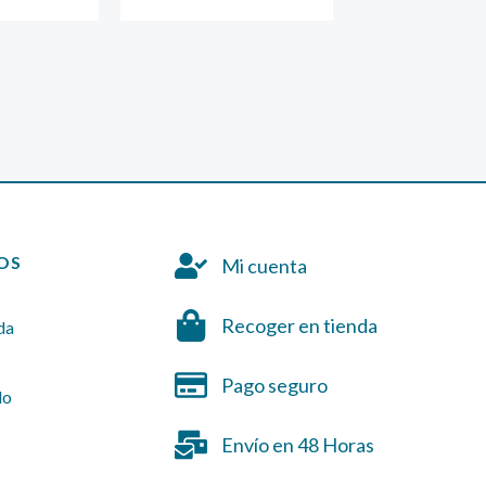
OS
Mi cuenta
Recoger en tienda
da
Pago seguro
do
Envío en 48 Horas