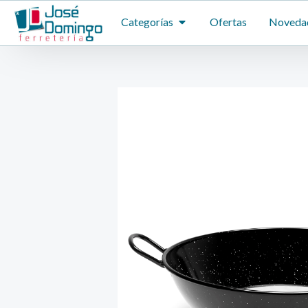
Ir
ABRIR CATEGORÍAS
Categorías
Ofertas
Noveda
al
contenido