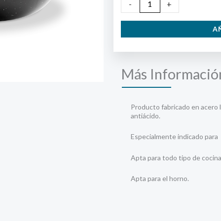
Sartén
-
+
2
A
asas
60cm
cantidad
Más Informació
Producto fabricado en acero 
antiácido.
Especialmente indicado para 
Apta para todo tipo de cocinas
Apta para el horno.