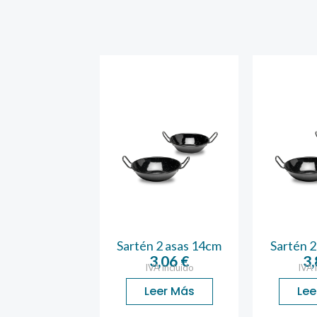
 2 asas 34cm
Sartén 2 asas 14cm
Sartén 2
9,49
€
3,06
€
3
A incluido
IVA incluido
IVA 
ñadir Al
Leer Más
Lee
Carrito