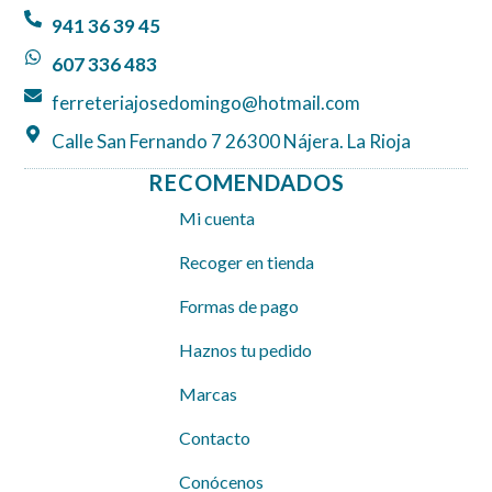
o
r
p
941 36 39 45
k
a
p
607 336 483
m
ferreteriajosedomingo@hotmail.com
Calle San Fernando 7 26300 Nájera. La Rioja
RECOMENDADOS
Mi cuenta
Recoger en tienda
Formas de pago
Haznos tu pedido
Marcas
Contacto
Conócenos