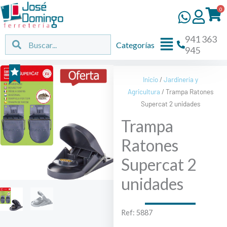
Ir
0
al
contenido
941 363
Flyout
Buscar
Buscar
Categorías
945
Menu
Inicio
/
Jardinería y
Agricultura
/ Trampa Ratones
Supercat 2 unidades
Trampa
Ratones
Supercat 2
unidades
Ref: 5887