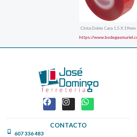
Cinta Doble Cara 1.5 X 19mm
https://www.bodegasmuriel.c
F
I
W
a
n
h
c
s
a
e
t
t
CONTACTO
b
a
s
607 336 483
o
g
a