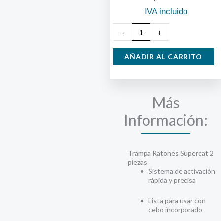
IVA incluido
Trampa
-
+
Ratones
Supercat
AÑADIR AL CARRITO
2
unidades
cantidad
Más
Información:
Trampa Ratones Supercat 2
piezas
Sistema de activación
rápida y precisa
Lista para usar con
cebo incorporado