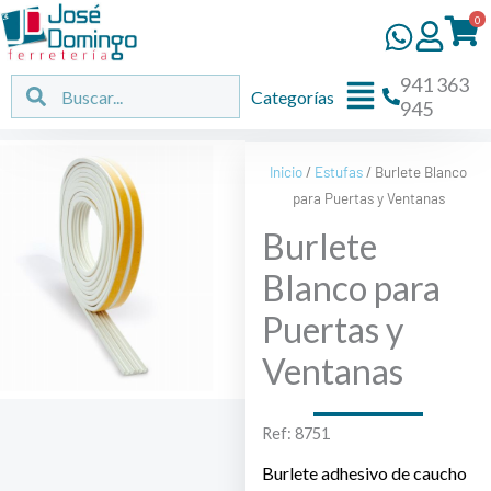
Ir
0
al
contenido
941 363
Flyout
Buscar
Buscar
Categorías
945
Menu
Inicio
/
Estufas
/ Burlete Blanco
para Puertas y Ventanas
Burlete
Blanco para
Puertas y
Ventanas
Ref: 8751
Burlete adhesivo de caucho