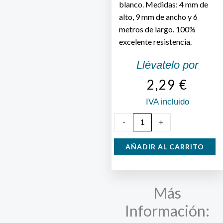
blanco. Medidas: 4 mm de
alto, 9 mm de ancho y 6
metros de largo. 100%
excelente resistencia.
Llévatelo por
2,29
€
IVA incluido
Burlete
-
+
Blanco
para
AÑADIR AL CARRITO
Puertas
y
Ventanas
Más
cantidad
Información: