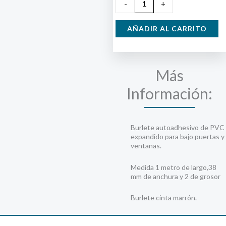
Burlete
-
+
Cinta
cantidad
AÑADIR AL CARRITO
Más
Información:
Burlete autoadhesivo de PVC
expandido para bajo puertas y
ventanas.
Medida 1 metro de largo,38
mm de anchura y 2 de grosor
Burlete cinta marrón.