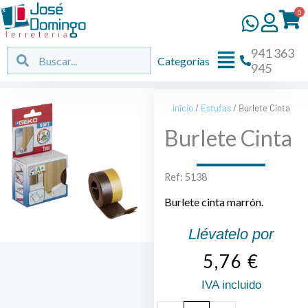
Ir
0
al
contenido
941 363
Flyout
Buscar
Buscar
Categorías
945
Menu
Inicio
/
Estufas
/ Burlete Cinta
Burlete Cinta
Ref: 5138
Burlete cinta marrón.
Llévatelo por
5,76
€
IVA incluido