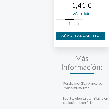
1,41
€
IVA incluido
Colgador
-
+
2
epoxi
AÑADIR AL CARRITO
blanco
cantidad
Más
Información:
Percha metálica blanca de
75×46 milímetros.
Fuerte,robusta,atornillable en
cualquier superficie.