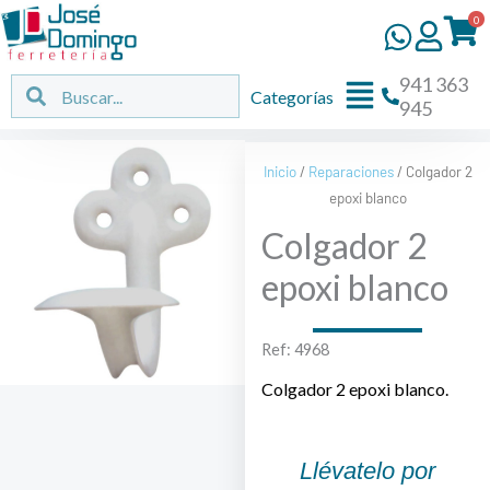
Ir
0
al
contenido
941 363
Flyout
Buscar
Buscar
Categorías
945
Menu
Inicio
/
Reparaciones
/ Colgador 2
epoxi blanco
Colgador 2
epoxi blanco
Ref: 4968
Colgador 2 epoxi blanco.
Llévatelo por