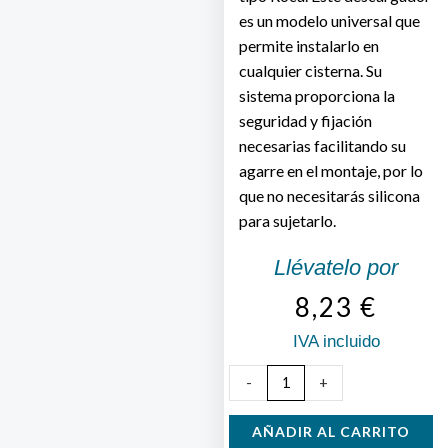
es un modelo universal que
permite instalarlo en
cualquier cisterna. Su
sistema proporciona la
seguridad y fijación
necesarias facilitando su
agarre en el montaje, por lo
que no necesitarás silicona
para sujetarlo.
Llévatelo por
8,23
€
IVA incluido
Descargador
-
+
Cisterna
Tirador
AÑADIR AL CARRITO