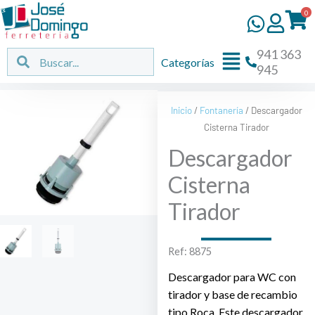
Ir
0
al
contenido
941 363
Flyout
Buscar
Buscar
Categorías
945
Menu
Inicio
/
Fontanería
/ Descargador
Cisterna Tirador
Descargador
Cisterna
Tirador
Ref: 8875
Descargador para WC con
tirador y base de recambio
tipo Roca. Este descargador