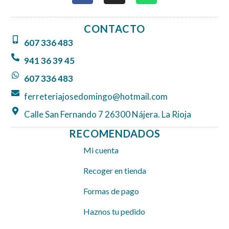
c
s
a
e
t
t
CONTACTO
b
a
s
607 336 483
o
g
a
o
r
p
941 36 39 45
k
a
p
607 336 483
m
ferreteriajosedomingo@hotmail.com
Calle San Fernando 7 26300 Nájera. La Rioja
RECOMENDADOS
Mi cuenta
Recoger en tienda
Formas de pago
Haznos tu pedido