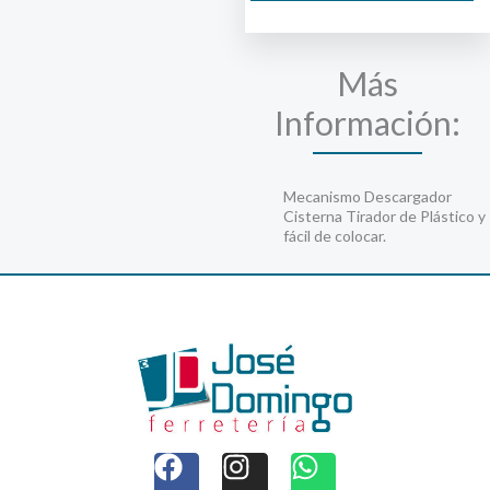
cantidad
Más
Información:
Mecanismo Descargador
Cisterna Tirador de Plástico y
fácil de colocar.
F
I
W
a
n
h