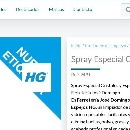
Sea
des
Destacados
Marcas
Contacto
...
Inicio
/
Productos de limpieza
/ 
Spray Especial 
Ref: 9491
Spray Especial Cristales y Es
Ferretería José Domingo
En
Ferretería José Doming
Espejos HG
, un limpiador de 
vidrio impecables, brillantes 
elimina huellas, polvo, grasa 
acabado profesional en cada a