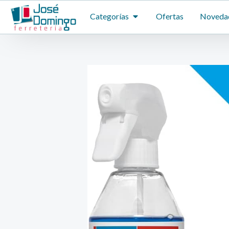
Ir
ABRIR CATEGORÍAS
Categorías
Ofertas
Noveda
al
contenido