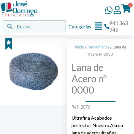
Ir
0
al
contenido
941 363
Flyout
Buscar
Buscar
Categorías
945
Menu
Inicio
/
Herramienta
/ Lana de
Acero nº 0000
Lana de
Acero nº
0000
Ref: 3076
Ultrafina Acabados
perfectos Nuestra Akron
lana de acero ultrafina