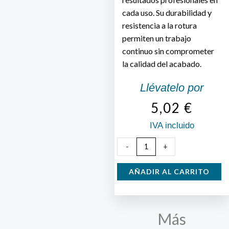
cada uso. Su durabilidad y
resistencia a la rotura
permiten un trabajo
continuo sin comprometer
la calidad del acabado.
Llévatelo por
5,02
€
IVA incluido
Lana
-
+
de
Acero
AÑADIR AL CARRITO
nº
0000
cantidad
Más