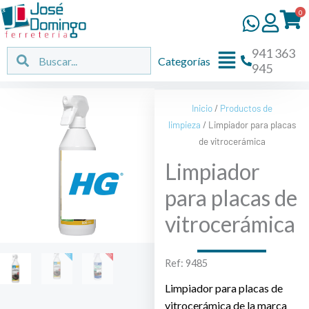
Ir
0
al
contenido
941 363
Flyout
Buscar
Buscar
Categorías
945
Menu
Inicio
/
Productos de
limpieza
/ Limpiador para placas
de vitrocerámica
Limpiador
para placas de
vitrocerámica
Ref: 9485
Limpiador para placas de
vitrocerámica de la marca