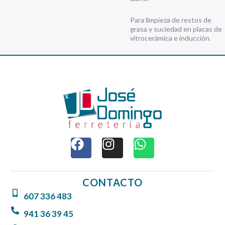
Para limpieza de restos de
grasa y suciedad en placas de
vitrocerámica e inducción.
F
I
W
a
n
h
c
s
a
e
t
t
CONTACTO
b
a
s
607 336 483
o
g
a
o
r
p
941 36 39 45