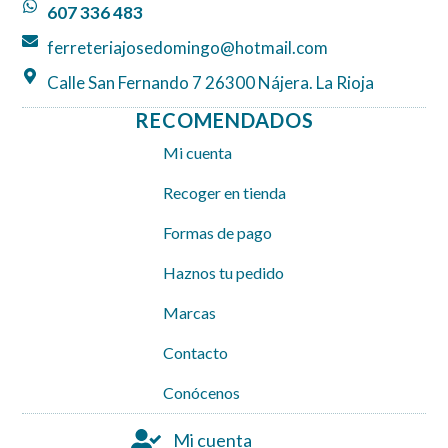
k
a
p
607 336 483
m
ferreteriajosedomingo@hotmail.com
Calle San Fernando 7 26300 Nájera. La Rioja
RECOMENDADOS
Mi cuenta
Recoger en tienda
Formas de pago
Haznos tu pedido
Marcas
Contacto
Conócenos
Mi cuenta