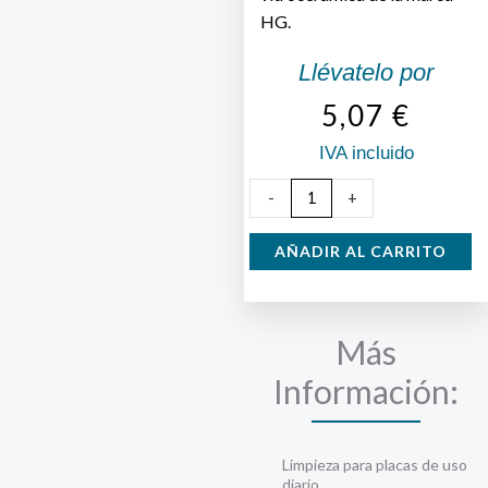
HG.
Llévatelo por
5,07
€
IVA incluido
Limpiador
-
+
para
placas
AÑADIR AL CARRITO
de
vitrocerámica
cantidad
Más
Información:
Limpieza para placas de uso
diario.