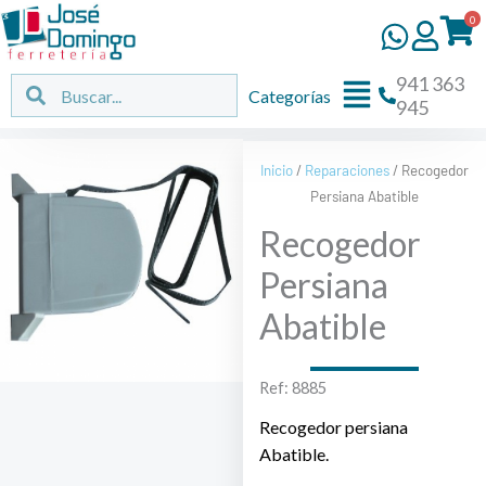
Ir
0
al
contenido
941 363
Flyout
Buscar
Buscar
Categorías
945
Menu
Inicio
/
Reparaciones
/ Recogedor
Persiana Abatible
Recogedor
Persiana
Abatible
Ref: 8885
Recogedor persiana
Abatible.