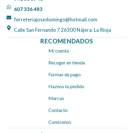
k
a
p
607 336 483
m
ferreteriajosedomingo@hotmail.com
Calle San Fernando 7 26300 Nájera. La Rioja
RECOMENDADOS
Mi cuenta
Recoger en tienda
Formas de pago
Haznos tu pedido
Marcas
Contacto
Conócenos