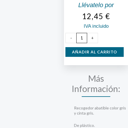
Llévatelo por
12,45
€
IVA incluido
Recogedor
-
+
Persiana
Abatible
AÑADIR AL CARRITO
cantidad
Más
Información:
Recogedor abatible color gris
y cinta gris.
De plástico.