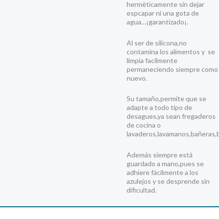
hermèticamente sin dejar
espcapar ni una gota de
agua…¡garantizado¡.
Al ser de silicona,no
contamina los alimentos y se
limpia facilmente
permaneciendo siempre como
nuevo.
Su tamaño,permite que se
adapte a todo tipo de
desagues,ya sean fregaderos
de cocina o
lavaderos,lavamanos,bañeras,b
Además siempre está
guardado a mano,pues se
adhiere fácilmente a los
azulejos y se desprende sin
dificultad.