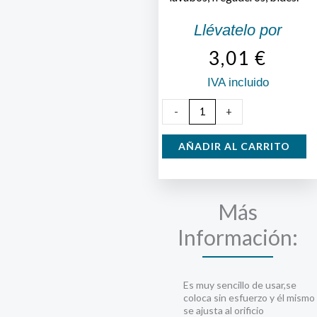
Llévatelo por
3,01
€
IVA incluido
Tapón
-
+
Universal
Silicona
AÑADIR AL CARRITO
cantidad
Más
Información:
Es muy sencillo de usar,se
coloca sin esfuerzo y él mismo
se ajusta al orificio