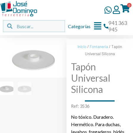
Ir
0
al
contenido
941 363
Flyout
Buscar
Buscar
Categorías
945
Menu
Inicio
/
Fontanería
/ Tapón
Universal Silicona
Tapón
Universal
Silicona
Ref: 3536
No tóxico. Duradero.
Hermético. Para duchas,
lavabos, fregaderos, bidés.