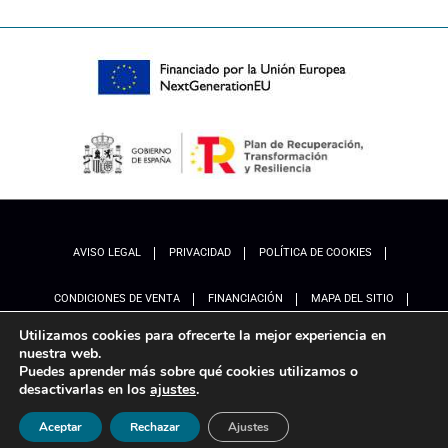
AVISO LEGAL
PRIVACIDAD
POLÍTICA DE COOKIES
CONDICIONES DE VENTA
FINANCIACIÓN
MAPA DEL SITIO
Utilizamos cookies para ofrecerte la mejor experiencia en
ACCESIBILIDAD
AJUSTES
nuestra web.
Puedes aprender más sobre qué cookies utilizamos o
desactivarlas en los
ajustes
.
Aceptar
Rechazar
Ajustes
Marketing
Ladinamo