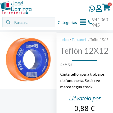
Ir
0
al
contenido
941 363
Flyout
Buscar
Buscar
Categorías
945
Menu
Inicio
/
Fontanería
/ Teflón 12X12
Teflón 12X12
Ref: 53
Cinta teflón para trabajos
de fontanería. Se sierve
marca segun stock.
Llévatelo por
0,88
€